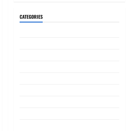
CATEGORIES
CeriteraTV
Dunia
Ekonomi
Hiburan
Inspirasi
Komuniti
Madani
Mahkamah/Jenayah
Nasional