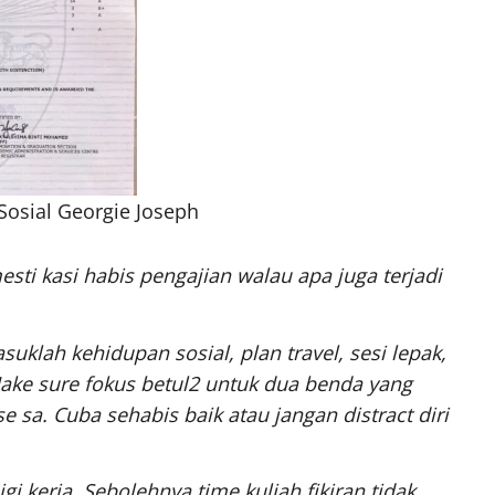
osial Georgie Joseph
sti kasi habis pengajian walau apa juga terjadi
uklah kehidupan sosial, plan travel, sesi lepak,
Make sure fokus betul2 untuk dua benda yang
se sa. Cuba sehabis baik atau jangan distract diri
gi kerja. Sebolehnya time kuliah fikiran tidak