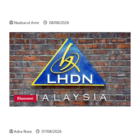
Perpatih Fest 2026 angkat Adat Perpatih ke pentas
Nasional
Nadzarul Amir
08/08/2026
Ekonomi
LHDN mula siasat individu dikenal pasti dalam
Laporan RCI Tabung haji
Adra Rose
07/08/2026