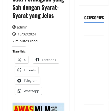
Sah dengan Syarat-
Syarat yang Jelas
CATEGORIES
admin
CeriteraTV
13/02/2024
Dunia
2 minutes read
Ekonomi
Share this:
Hiburan
X
Facebook
Inspirasi
Threads
Komuniti
Telegram
Madani
WhatsApp
Mahkamah/Jena
Nasional