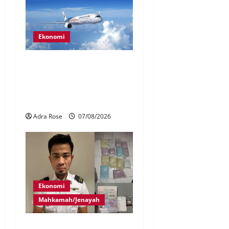
Ekonomi
MAG wajibkan saringan
dadah lebih 1,000
juruterbang Malaysia
Airlines
Adra Rose
07/08/2026
Ekonomi
Mahkamah/Jenayah
Juruterbang MAS ditahan di