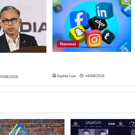
Nasional
Pengesahan umur media sosial
en dijangka bahas
wajib guna MyKad
H
Sophie Lisa
04/08/2026
5/08/2026