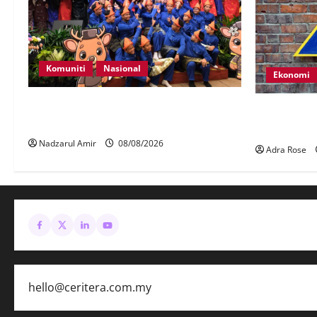
Komuniti
Nasional
Ekonomi
Perpatih Fest 2026 angkat Adat Perpatih
LHDN mula s
ke pentas Nasional
dalam Lapor
Nadzarul Amir
08/08/2026
Adra Rose
hello@ceritera.com.my