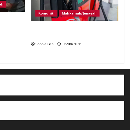
ah
Komuniti
Mahkamah/Jenayah
 cuba
Pekerja stesen minyak dipenjara, disebat
seleweng subsidi BUDI MADANI Diesel
Sophie Lisa
05/08/2026