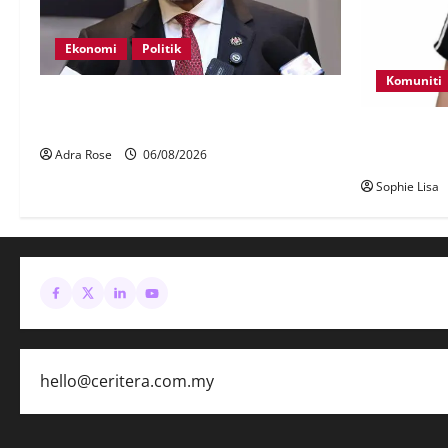
Ekonomi
Politik
Komuniti
BN, UMNO tidak kompromi terhadap
pihak pecah amanah Tabung Haji – Zahid
Polis kesan
di tepi Leb
Adra Rose
06/08/2026
Sophie Lisa
hello@ceritera.com.my