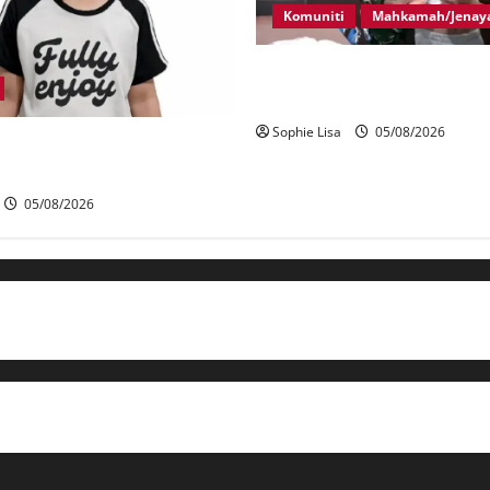
Komuniti
Mahkamah/Jenay
Lagi rakyat Malaysia ditahan
seludup dadah di Indonesia
Sophie Lisa
05/08/2026
 waris budak lelaki ditemui
uhraya SILK
05/08/2026