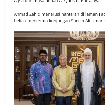
Aqsa dan masa depan Al-Quds di Putrajaya.
Ahmad Zahid menerusi hantaran di laman Fac
beliau menerima kunjungan Sheikh Ali Umar d