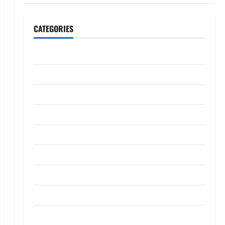
CATEGORIES
CeriteraTV
Dunia
Ekonomi
Hiburan
Inspirasi
Komuniti
Madani
Mahkamah/Jenayah
Nasional