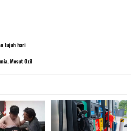
n tujuh hari
nia, Mesut Ozil