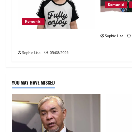
Komuniti
Lagi rakyat Ma
Komuniti
seludup dadah
Sophie Lisa
Polis kesan waris budak lelaki
ditemui di tepi Lebuhraya SILK
Sophie Lisa
05/08/2026
YOU MAY HAVE MISSED