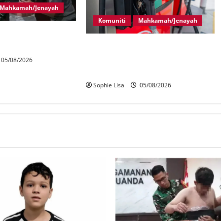
Mahkamah/Jenayah
Komuniti
Mahkamah/Jenayah
laysia ditahan cuba
 di Indonesia
Pekerja stesen minyak dipenjara,
disebat seleweng subsidi BUDI
05/08/2026
MADANI Diesel
Sophie Lisa
05/08/2026