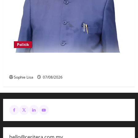
Politik
Keahlian Bersatu dalam PN terlucut automatik –
Hadi Awang
Sophie Lisa
07/08/2026
hello@ceritera.com.my