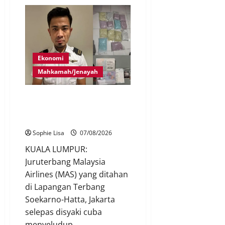
Ekonomi
Mahkamah/Jenayah
Juruterbang MAS ditahan di
Jakarta tidak terbangkan
pesawat – MAG
Sophie Lisa
07/08/2026
KUALA LUMPUR:
Juruterbang Malaysia
Airlines (MAS) yang ditahan
di Lapangan Terbang
Soekarno-Hatta, Jakarta
selepas disyaki cuba
menyeludup...