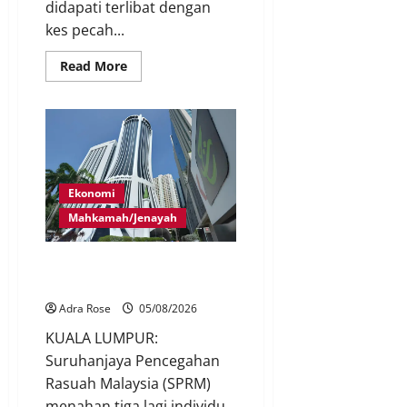
didapati terlibat dengan
kes pecah...
Read More
Ekonomi
Mahkamah/Jenayah
Tiga lagi ditahan isu RCI Tabung
Haji
Adra Rose
05/08/2026
KUALA LUMPUR:
Suruhanjaya Pencegahan
Rasuah Malaysia (SPRM)
menahan tiga lagi individu