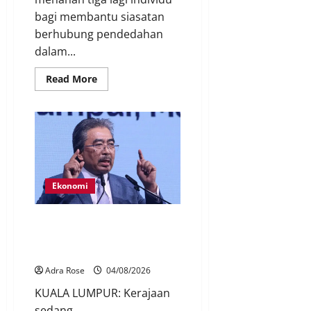
bagi membantu siasatan
berhubung pendedahan
dalam...
Read More
Ekonomi
Kerajaan perhalusi caj jualan EV
biaya rangkaian pengecas awam
– Johari
Adra Rose
04/08/2026
KUALA LUMPUR: Kerajaan
sedang