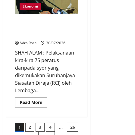
Ekonomi
TH laksana 75 peratus syor RCI,
bukti komitmen pulihkan
keyakinan pendeposit
Adra Rose
30/07/2026
SHAH ALAM : Pelaksanaan
kira-kira 75 peratus
daripada syor yang
dikemukakan Suruhanjaya
Siasatan Diraja (RCI) oleh
Lembaga...
Read More
1
2
3
4
…
26