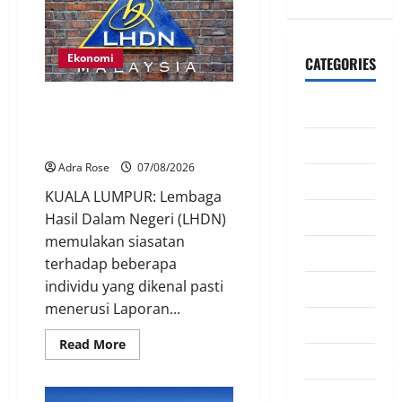
Ekonomi
CATEGORIES
LHDN mula siasat individu
CeriteraTV
dikenal pasti dalam Laporan RCI
Tabung haji
Dunia
Adra Rose
07/08/2026
Ekonomi
KUALA LUMPUR: Lembaga
Hiburan
Hasil Dalam Negeri (LHDN)
memulakan siasatan
Inspirasi
terhadap beberapa
individu yang dikenal pasti
Komuniti
menerusi Laporan...
Madani
Read More
Mahkamah/Jena
Nasional