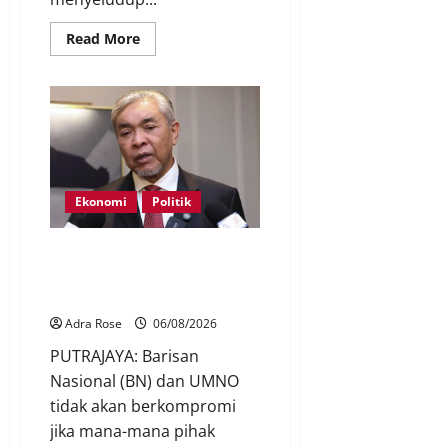
Read More
Ekonomi
Politik
BN, UMNO tidak kompromi
terhadap pihak pecah amanah
Tabung Haji – Zahid
Adra Rose
06/08/2026
PUTRAJAYA: Barisan
Nasional (BN) dan UMNO
tidak akan berkompromi
jika mana-mana pihak