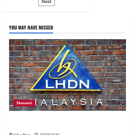
Next
YOU MAY HAVE MISSED
Ekonomi
LHDN mula siasat individu dikenal pasti dalam
Laporan RCI Tabung haji
Adra Rose
07/08/2026