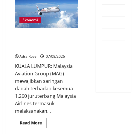
Pendapat
Ekonomi
Pendidikan
Politik
MAG wajibkan saringan dadah
lebih 1,000 juruterbang
Sukan
Malaysia Airlines
Adra Rose
07/08/2026
Teknologi
KUALA LUMPUR: Malaysia
Travel
Aviation Group (MAG)
mewajibkan saringan
Uncategorized
dadah terhadap kesemua
1,260 juruterbang Malaysia
Airlines termasuk
melaksanakan...
Read More