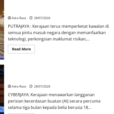
KDN perketat kawalan sempadan, larangan masuk warga
Israel dikuatkuasa
Adra Rose
28/07/2026
PUTRAJAYA : Kerajaan terus memperketat kawalan di
semua pintu masuk negara dengan memanfaatkan
teknologi, perkongsian maklumat risikan,...
Read More
Kerajaan tawar langganan perisian AI percuma kepada belia
Adra Rose
28/07/2026
CYBERJAYA: Kerajaan menawarkan langganan
perisian kecerdasan buatan (AI) secara percuma
selama tiga bulan kepada belia berusia 18...