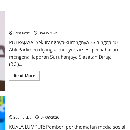
40 Ahli Parlimen dijangka bahas laporan RCI TH
Adra Rose
05/08/2026
PUTRAJAYA: Sekurangnya-kurangnya 35 hingga 40
Ahli Parlimen dijangka menyertai sesi perbahasan
mengenai laporan Suruhanjaya Siasatan Diraja
(RCI)...
Read More
Pengesahan umur media sosial wajib guna MyKad
Sophie Lisa
04/08/2026
KUALA LUMPUR: Pemberi perkhidmatan media sosial