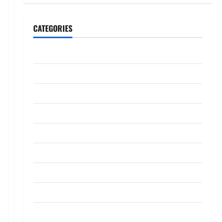
CATEGORIES
CeriteraTV
Dunia
Ekonomi
Hiburan
Inspirasi
Komuniti
Madani
Mahkamah/Jenayah
Nasional