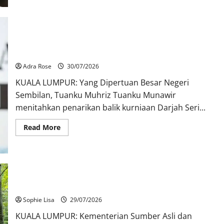
Dua darjah kebesaran Negeri Sembilan kepada Rais Yatim
ditarik balik serta merta
Adra Rose
30/07/2026
KUALA LUMPUR: Yang Dipertuan Besar Negeri
Sembilan, Tuanku Muhriz Tuanku Munawir
menitahkan penarikan balik kurniaan Darjah Seri...
Read More
NRES perketat syarat aktiviti pendakian
Sophie Lisa
29/07/2026
KUALA LUMPUR: Kementerian Sumber Asli dan