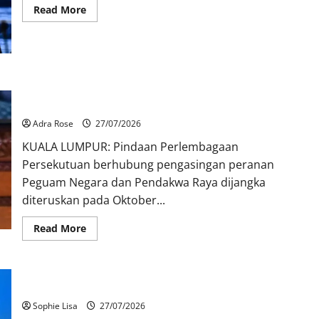
Read More
Syor pengasingan peranan Peguam Negara, Pendakwa Raya
dipersembah kepada Majlis Raja-Raja
Adra Rose
27/07/2026
KUALA LUMPUR: Pindaan Perlembagaan
Persekutuan berhubung pengasingan peranan
Peguam Negara dan Pendakwa Raya dijangka
diteruskan pada Oktober...
Read More
Pindaan Akta Penjara bukan imuniti – Saifuddin
Sophie Lisa
27/07/2026