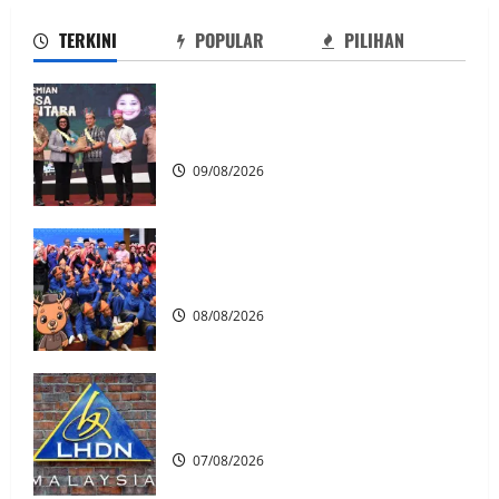
TERKINI
POPULAR
PILIHAN
Patung Moyang Lanjut bakal diangkat
sebagai Warisan Kebangsaan
09/08/2026
Perpatih Fest 2026 angkat Adat
Perpatih ke pentas Nasional
08/08/2026
LHDN mula siasat individu dikenal pasti
dalam Laporan RCI Tabung haji
07/08/2026