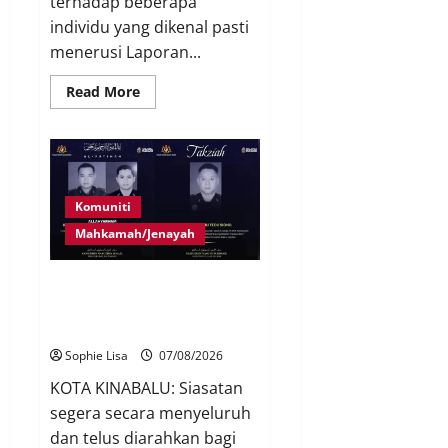
terhadap beberapa
individu yang dikenal pasti
menerusi Laporan...
Read More
Komuniti
Mahkamah/Jenayah
Siasatan segera tragedi tiga
anggota polis maut terkena
renjatan elektrik
Sophie Lisa
07/08/2026
KOTA KINABALU: Siasatan
segera secara menyeluruh
dan telus diarahkan bagi