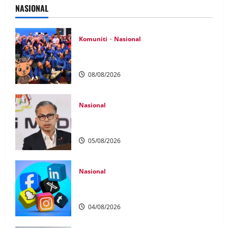
NASIONAL
Komuniti
Nasional
Perpatih Fest 2026 angkat Adat
Perpatih ke pentas Nasional
08/08/2026
Nasional
40 Ahli Parlimen dijangka bahas laporan
RCI TH
05/08/2026
Nasional
Pengesahan umur media sosial wajib
guna MyKad
04/08/2026