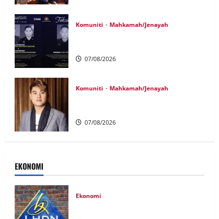
Komuniti
Mahkamah/Jenayah
Siasatan segera tragedi tiga anggota
polis maut terkena renjatan elektrik
07/08/2026
Komuniti
Mahkamah/Jenayah
Bayar RM10 juta, 26 pertuduhan Nicky
Liow ditarik balik
07/08/2026
EKONOMI
Ekonomi
LHDN mula siasat individu dikenal pasti
dalam Laporan RCI Tabung haji