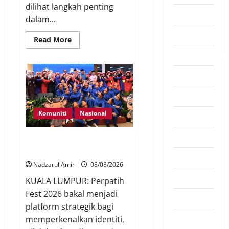
dilihat langkah penting
Komuniti
dalam...
Madani
Read More
Mahkamah/Jena
Nasional
Pendapat
Komuniti
Nasional
Pendidikan
Politik
Perpatih Fest 2026 angkat Adat
Perpatih ke pentas Nasional
Sukan
Nadzarul Amir
08/08/2026
Teknologi
KUALA LUMPUR: Perpatih
Fest 2026 bakal menjadi
Travel
platform strategik bagi
Uncategorized
memperkenalkan identiti,