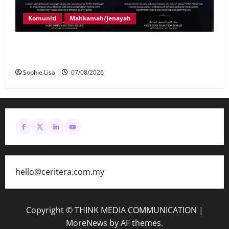
Komuniti
Mahkamah/Jenayah
Siasatan segera tragedi tiga anggota polis maut
terkena renjatan elektrik
Sophie Lisa
07/08/2026
hello@ceritera.com.my
Copyright © THINK MEDIA COMMUNICATION
|
MoreNews
by AF themes.