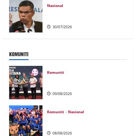
Nasional
KDN mula proses kenal pasti 5,000
Rohingya untuk dihantar pulang
30/07/2026
KOMUNITI
Komuniti
Patung Moyang Lanjut bakal diangkat
sebagai Warisan Kebangsaan
09/08/2026
Komuniti
Nasional
Perpatih Fest 2026 angkat Adat
Perpatih ke pentas Nasional
08/08/2026