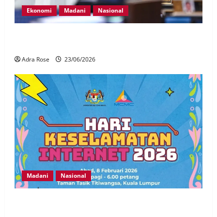
Ekonomi
Madani
Nasional
MADANI Mart jenama peruncitan swasta, bukan
inisiatif rasmi kerajaan – Armizan
Adra Rose
23/06/2026
Madani
Nasional
Budaya penggunaan digital selamat,
bertanggungjawab jadi wadah HKI 2026