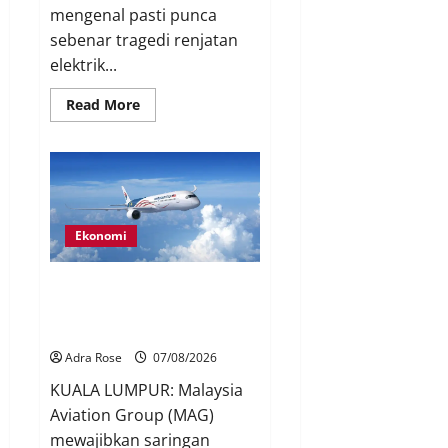
mengenal pasti punca
sebenar tragedi renjatan
elektrik...
Read More
Ekonomi
MAG wajibkan saringan dadah
lebih 1,000 juruterbang
Malaysia Airlines
Adra Rose
07/08/2026
KUALA LUMPUR: Malaysia
Aviation Group (MAG)
mewajibkan saringan