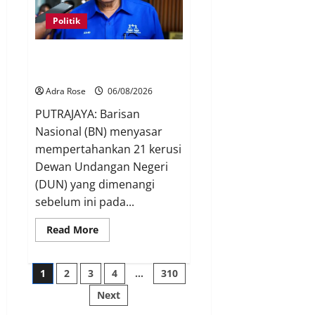
Politik
BN sasar pertahan 21 kerusi
DUN Melaka
Adra Rose
06/08/2026
PUTRAJAYA: Barisan
Nasional (BN) menyasar
mempertahankan 21 kerusi
Dewan Undangan Negeri
(DUN) yang dimenangi
sebelum ini pada...
Read More
1
2
3
4
…
310
Next