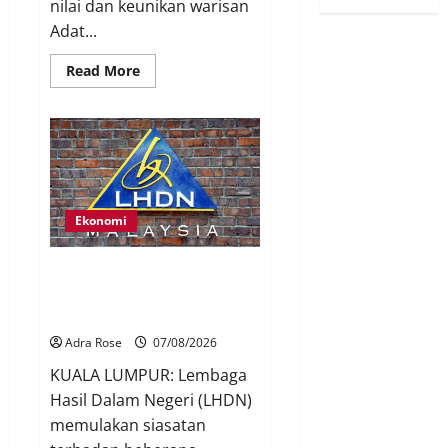
nilai dan keunikan warisan
Adat...
Read More
Ekonomi
LHDN mula siasat individu
dikenal pasti dalam Laporan RCI
Tabung haji
Adra Rose
07/08/2026
KUALA LUMPUR: Lembaga
Hasil Dalam Negeri (LHDN)
memulakan siasatan