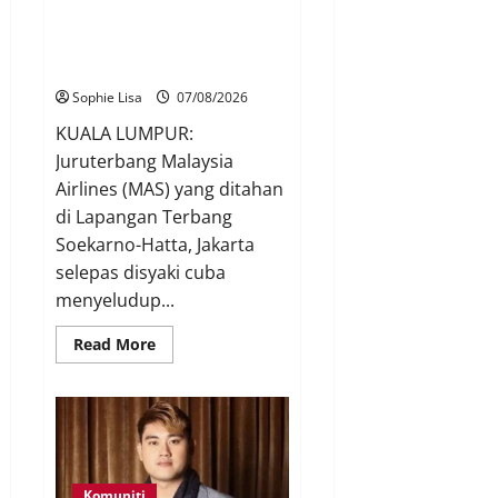
Juruterbang MAS ditahan di
Jakarta tidak terbangkan
pesawat – MAG
Sophie Lisa
07/08/2026
KUALA LUMPUR:
Juruterbang Malaysia
Airlines (MAS) yang ditahan
di Lapangan Terbang
Soekarno-Hatta, Jakarta
selepas disyaki cuba
menyeludup...
Read More
Komuniti