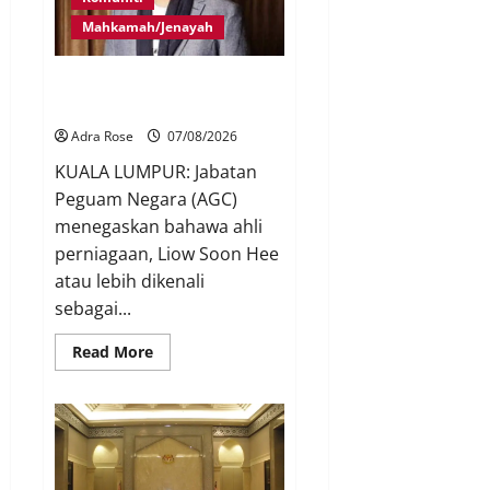
Mahkamah/Jenayah
Bayar RM10 juta, 26 pertuduhan
Nicky Liow ditarik balik
Adra Rose
07/08/2026
KUALA LUMPUR: Jabatan
Peguam Negara (AGC)
menegaskan bahawa ahli
perniagaan, Liow Soon Hee
atau lebih dikenali
sebagai...
Read More