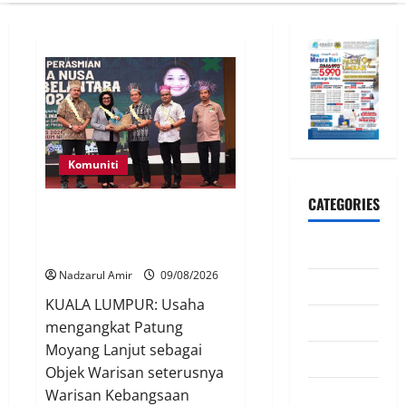
Komuniti
CATEGORIES
Patung Moyang Lanjut bakal
diangkat sebagai Warisan
CeriteraTV
Kebangsaan
Nadzarul Amir
09/08/2026
Dunia
KUALA LUMPUR: Usaha
Ekonomi
mengangkat Patung
Moyang Lanjut sebagai
Hiburan
Objek Warisan seterusnya
Inspirasi
Warisan Kebangsaan