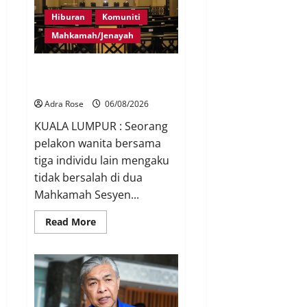
Hiburan
Komuniti
Mahkamah/Jenayah
Pelakon drama antara empat
didakwa buat tuntutan palsu
Adra Rose
06/08/2026
KUALA LUMPUR : Seorang
pelakon wanita bersama
tiga individu lain mengaku
tidak bersalah di dua
Mahkamah Sesyen...
Read More