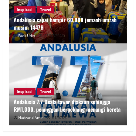
Inspirasi
Travel
Andalusia capai hampir 60,000 jemaah umrah
musim 1447H
Fadli Udin
05/07/2026
Inspirasi
Travel
Andalusia 7.7 Deals tawar diskaun sehingga
RM1,000, pelanggan berpeluang menangi kereta
Nadzarul Amir
01/07/2026