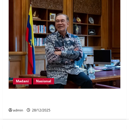
Madani
Nasional
Kestabilan dasar, keberanian reformasi, kepercayaan
rakyat ‘resipi’ kejayaan Kerajaan Madani
admin
28/12/2025