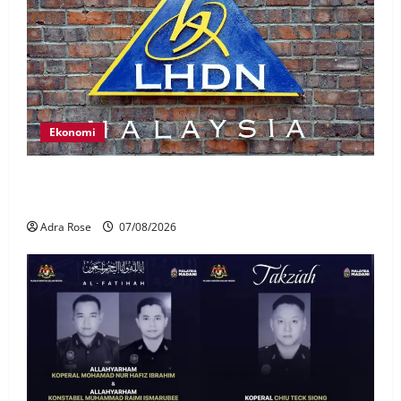
Ekonomi
LHDN mula siasat individu dikenal pasti dalam
Laporan RCI Tabung haji
Adra Rose
07/08/2026