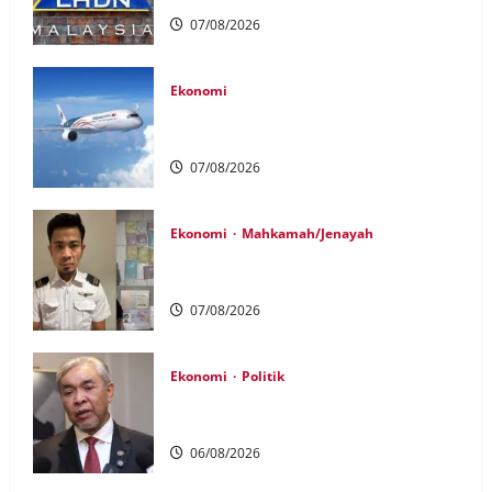
07/08/2026
Ekonomi
MAG wajibkan saringan dadah lebih
1,000 juruterbang Malaysia Airlines
07/08/2026
Ekonomi
Mahkamah/Jenayah
Juruterbang MAS ditahan di Jakarta
tidak terbangkan pesawat – MAG
07/08/2026
Ekonomi
Politik
BN, UMNO tidak kompromi terhadap
pihak pecah amanah Tabung Haji – Zahid
06/08/2026