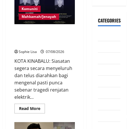
Komuniti
Mahkamah/Jenayah
CATEGORIES
Siasatan segera tragedi tiga
CeriteraTV
anggota polis maut terkena
renjatan elektrik
Dunia
Sophie Lisa
07/08/2026
Ekonomi
KOTA KINABALU: Siasatan
segera secara menyeluruh
Hiburan
dan telus diarahkan bagi
Inspirasi
mengenal pasti punca
sebenar tragedi renjatan
Komuniti
elektrik...
Madani
Read More
Mahkamah/Jena
Nasional