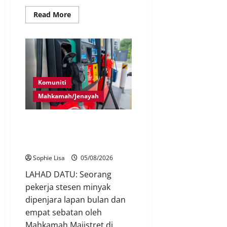
Read More
Komuniti
Mahkamah/Jenayah
Pekerja stesen minyak
dipenjara, disebat seleweng
subsidi BUDI MADANI Diesel
Sophie Lisa
05/08/2026
LAHAD DATU: Seorang
pekerja stesen minyak
dipenjara lapan bulan dan
empat sebatan oleh
Mahkamah Majistret di