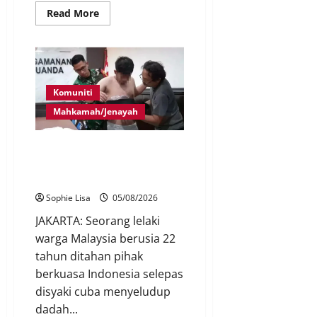
Read More
Komuniti
Mahkamah/Jenayah
Lagi rakyat Malaysia ditahan
cuba seludup dadah di
Indonesia
Sophie Lisa
05/08/2026
JAKARTA: Seorang lelaki
warga Malaysia berusia 22
tahun ditahan pihak
berkuasa Indonesia selepas
disyaki cuba menyeludup
dadah...