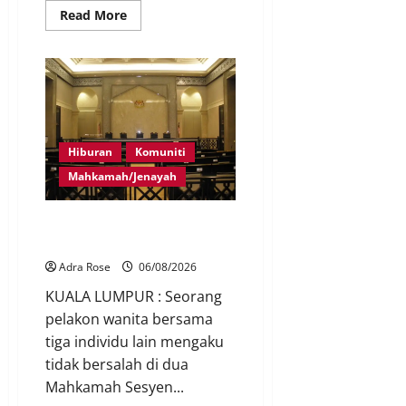
Read More
Hiburan
Komuniti
Mahkamah/Jenayah
Pelakon drama antara empat
didakwa buat tuntutan palsu
Adra Rose
06/08/2026
KUALA LUMPUR : Seorang
pelakon wanita bersama
tiga individu lain mengaku
tidak bersalah di dua
Mahkamah Sesyen...