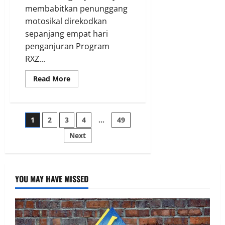
membabitkan penunggang
motosikal direkodkan
sepanjang empat hari
penganjuran Program
RXZ...
Read More
1
2
3
4
…
49
Next
YOU MAY HAVE MISSED