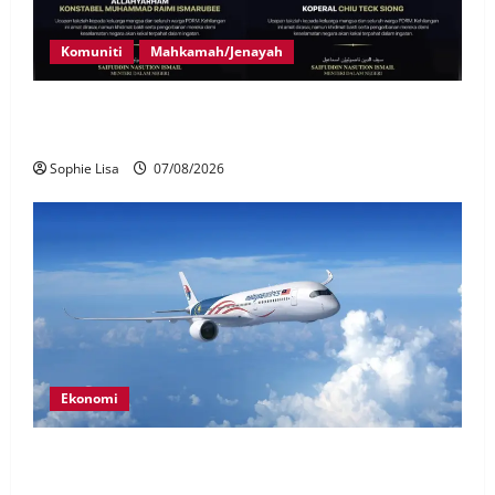
Komuniti
Mahkamah/Jenayah
Siasatan segera tragedi tiga anggota polis maut
terkena renjatan elektrik
Sophie Lisa
07/08/2026
Ekonomi
MAG wajibkan saringan dadah lebih 1,000
juruterbang Malaysia Airlines