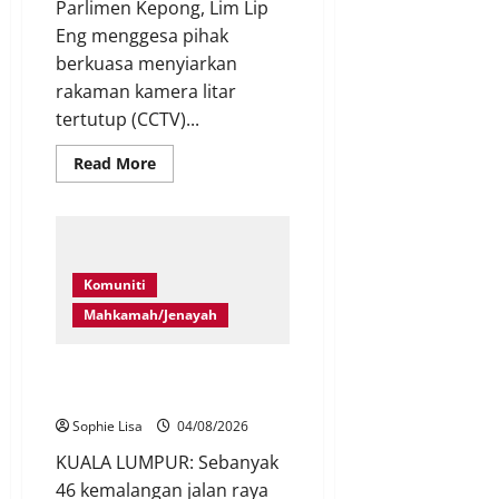
Parlimen Kepong, Lim Lip
Eng menggesa pihak
berkuasa menyiarkan
rakaman kamera litar
tertutup (CCTV)...
Read More
Komuniti
Mahkamah/Jenayah
11 maut, 46 kemalangan
sepanjang RXZ Members 8.0
Sophie Lisa
04/08/2026
KUALA LUMPUR: Sebanyak
46 kemalangan jalan raya