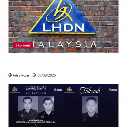
Ekonomi
LHDN mula siasat individu dikenal pasti dalam
Laporan RCI Tabung haji
Adra Rose
07/08/2026