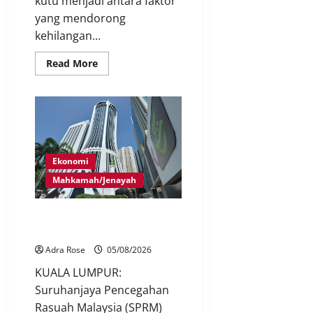
kutu menjadi antara faktor
yang mendorong
kehilangan...
Read More
Ekonomi
Mahkamah/Jenayah
Tiga lagi ditahan isu RCI Tabung
Haji
Adra Rose
05/08/2026
KUALA LUMPUR:
Suruhanjaya Pencegahan
Rasuah Malaysia (SPRM)