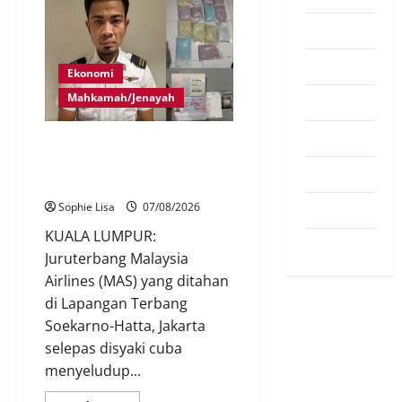
Pendapat
Pendidikan
Ekonomi
Mahkamah/Jenayah
Politik
Sukan
Juruterbang MAS ditahan di
Jakarta tidak terbangkan
Teknologi
pesawat – MAG
Travel
Sophie Lisa
07/08/2026
KUALA LUMPUR:
Uncategorized
Juruterbang Malaysia
Airlines (MAS) yang ditahan
di Lapangan Terbang
Soekarno-Hatta, Jakarta
selepas disyaki cuba
menyeludup...