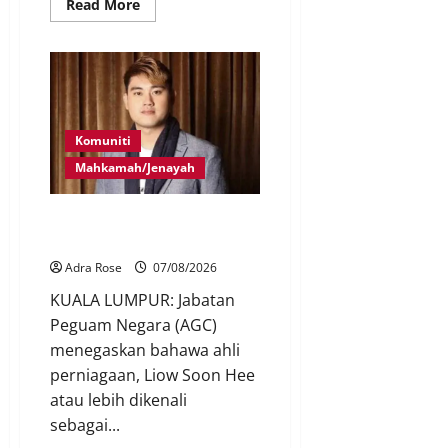
Read More
Komuniti
Mahkamah/Jenayah
Bayar RM10 juta, 26 pertuduhan
Nicky Liow ditarik balik
Adra Rose
07/08/2026
KUALA LUMPUR: Jabatan
Peguam Negara (AGC)
menegaskan bahawa ahli
perniagaan, Liow Soon Hee
atau lebih dikenali
sebagai...