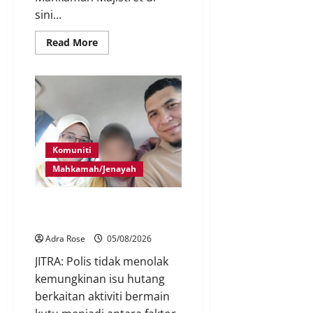
sini...
Read More
Komuniti
Mahkamah/Jenayah
Hutang kutu disyaki punca tiga
beranak hilang
Adra Rose
05/08/2026
JITRA: Polis tidak menolak
kemungkinan isu hutang
berkaitan aktiviti bermain