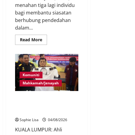
menahan tiga lagi individu
bagi membantu siasatan
berhubung pendedahan
dalam...
Read More
Komuniti
Mahkamah/Jenayah
Gesaan rakaman CCTV
pemeriksaan juruterbang di
KLIA didedahkan
Sophie Lisa
04/08/2026
KUALA LUMPUR: Ahli