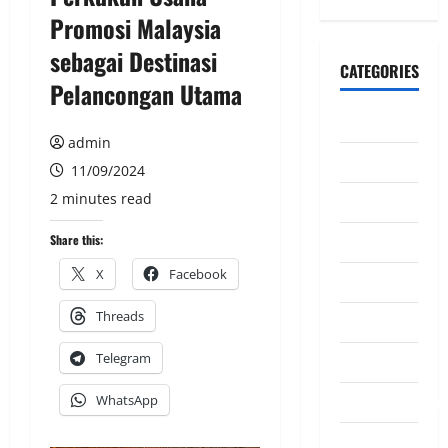
Promosi Malaysia
sebagai Destinasi
CATEGORIES
Pelancongan Utama
CeriteraTV
admin
Dunia
11/09/2024
2 minutes read
Ekonomi
Hiburan
Share this:
X
Facebook
Inspirasi
Threads
Komuniti
Telegram
Madani
Mahkamah/Jena
WhatsApp
Nasional