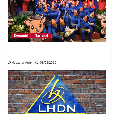
Komuniti
Nasional
Perpatih Fest 2026 angkat Adat Perpatih ke pentas
Nasional
Nadzarul Amir
08/08/2026