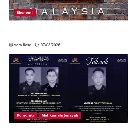
Ekonomi
LHDN mula siasat individu dikenal pasti dalam
Laporan RCI Tabung haji
Adra Rose
07/08/2026
Komuniti
Mahkamah/Jenayah
Siasatan segera tragedi tiga anggota polis maut