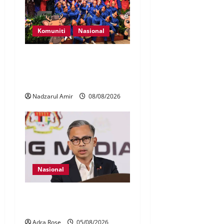
Komuniti
Nasional
Perpatih Fest 2026 angkat
Adat Perpatih ke pentas
Nasional
Nadzarul Amir
08/08/2026
Nasional
40 Ahli Parlimen dijangka
bahas laporan RCI TH
Adra Rose
05/08/2026