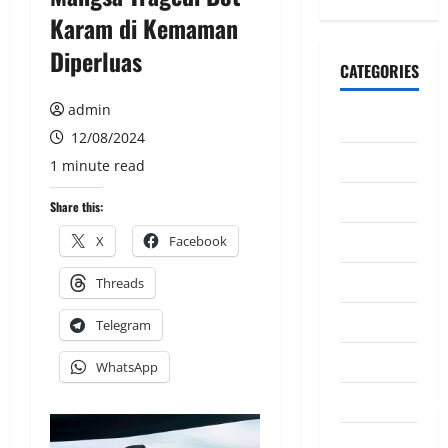
Karam di Kemaman
Diperluas
CATEGORIES
admin
CeriteraTV
12/08/2024
Dunia
1 minute read
Ekonomi
Share this:
Hiburan
X
Facebook
Inspirasi
Threads
Komuniti
Telegram
Madani
WhatsApp
Mahkamah/Jena
Nasional