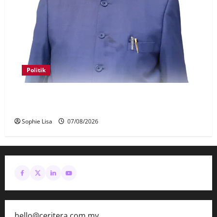
Politik
Keahlian Bersatu dalam PN terlucut automatik –
Hadi Awang
Sophie Lisa
07/08/2026
hello@ceritera.com.my