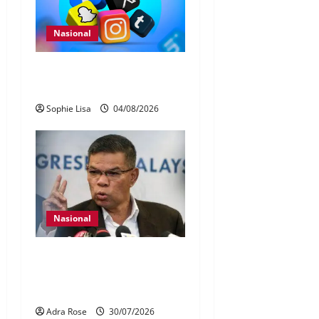
Nasional
Pengesahan umur media
sosial wajib guna MyKad
Sophie Lisa
04/08/2026
Nasional
KDN mula proses kenal
pasti 5,000 Rohingya untuk
dihantar pulang
Adra Rose
30/07/2026