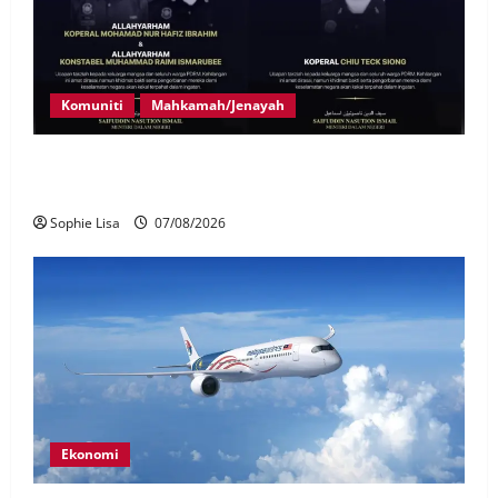
Komuniti
Mahkamah/Jenayah
Siasatan segera tragedi tiga anggota polis maut
terkena renjatan elektrik
Sophie Lisa
07/08/2026
Ekonomi