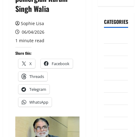
Singh Walia
CATEGORIES
Sophie Lisa
06/04/2026
CeriteraTV
1 minute read
Dunia
Share this:
Ekonomi
X
Facebook
Hiburan
Threads
Inspirasi
Telegram
Komuniti
WhatsApp
Madani
Mahkamah/Jena
Nasional