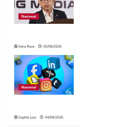
Nasional
40 Ahli Parlimen dijangka
bahas laporan RCI TH
Adra Rose
05/08/2026
Nasional
Pengesahan umur media
sosial wajib guna MyKad
Sophie Lisa
04/08/2026