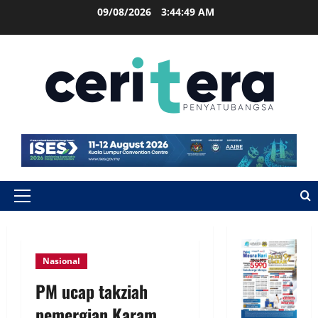
09/08/2026
3:44:50 AM
Nasional
PM ucap takziah
pemergian Karam