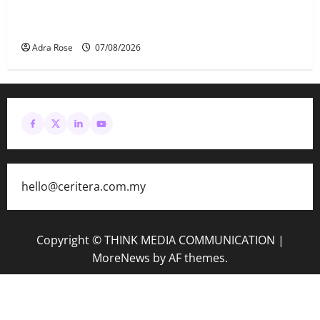
MAG wajibkan saringan dadah lebih 1,000
juruterbang Malaysia Airlines
Adra Rose
07/08/2026
hello@ceritera.com.my
Copyright © THINK MEDIA COMMUNICATION
|
MoreNews
by AF themes.