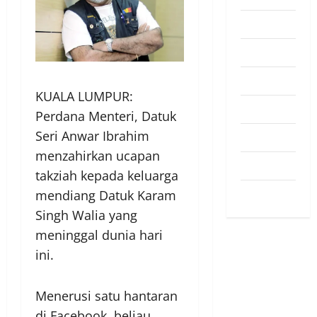
Pendapat
Pendidikan
Politik
KUALA LUMPUR:
Sukan
Perdana Menteri, Datuk
Seri Anwar Ibrahim
Teknologi
menzahirkan ucapan
Travel
takziah kepada keluarga
Uncategorized
mendiang Datuk Karam
Singh Walia yang
meninggal dunia hari
ini.
Menerusi satu hantaran
di Facebook, beliau