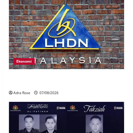
Ekonomi
LHDN mula siasat individu dikenal pasti dalam
Laporan RCI Tabung haji
Adra Rose
07/08/2026