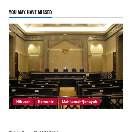
YOU MAY HAVE MISSED
Hiburan
Komuniti
Mahkamah/Jenayah
Pelakon drama antara empat didakwa buat tuntutan
palsu