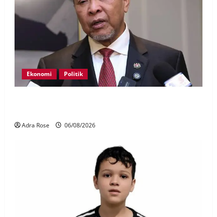
Ekonomi
Politik
BN, UMNO tidak kompromi terhadap pihak pecah
amanah Tabung Haji – Zahid
Adra Rose
06/08/2026