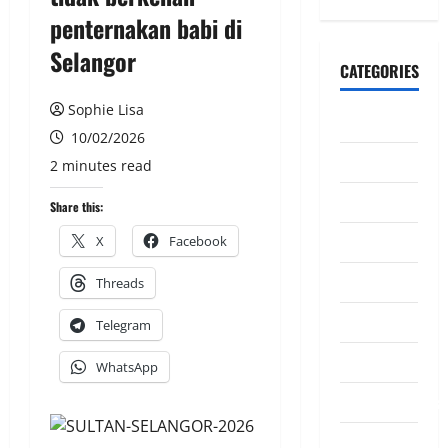
penternakan babi di
Selangor
CATEGORIES
Sophie Lisa
CeriteraTV
10/02/2026
Dunia
2 minutes read
Ekonomi
Share this:
Hiburan
X
Facebook
Inspirasi
Threads
Komuniti
Telegram
Madani
WhatsApp
Mahkamah/Jena
Nasional