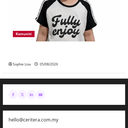
Komuniti
Polis kesan waris budak lelaki ditemui di tepi
Lebuhraya SILK
Sophie Lisa
05/08/2026
hello@ceritera.com.my