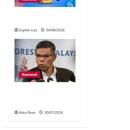
Pengesahan umur media
sosial wajib guna MyKad
Sophie Lisa
04/08/2026
Nasional
KDN mula proses kenal
pasti 5,000 Rohingya untuk
dihantar pulang
Adra Rose
30/07/2026