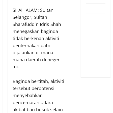
Pendapat
SHAH ALAM: Sultan
Selangor, Sultan
Pendidikan
Sharafuddin Idris Shah
Politik
menegaskan baginda
tidak berkenan aktiviti
Sukan
penternakan babi
Teknologi
dijalankan di mana-
Travel
mana daerah di negeri
ini.
Uncategorized
Baginda bertitah, aktiviti
tersebut berpotensi
menyebabkan
pencemaran udara
akibat bau busuk selain