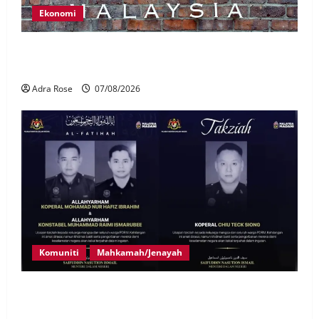
Ekonomi
LHDN mula siasat individu dikenal pasti dalam
Laporan RCI Tabung haji
Adra Rose
07/08/2026
Komuniti
Mahkamah/Jenayah
Siasatan segera tragedi tiga anggota polis maut
terkena renjatan elektrik