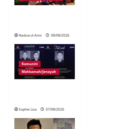
Perpatih Fest 2026 angkat
Adat Perpatih ke pentas
Nasional
Nadzarul Amir
08/08/2026
Komuniti
Mahkamah/Jenayah
Siasatan segera tragedi tiga
anggota polis maut terkena
renjatan elektrik
Sophie Lisa
07/08/2026