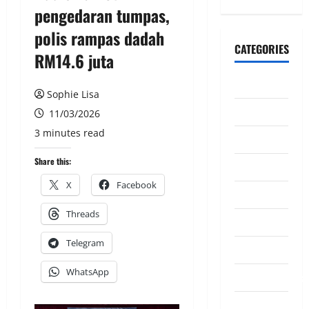
pengedaran tumpas,
polis rampas dadah
CATEGORIES
RM14.6 juta
CeriteraTV
Sophie Lisa
Dunia
11/03/2026
3 minutes read
Ekonomi
Share this:
Hiburan
X
Facebook
Inspirasi
Threads
Komuniti
Telegram
Madani
WhatsApp
Mahkamah/Jena
Nasional