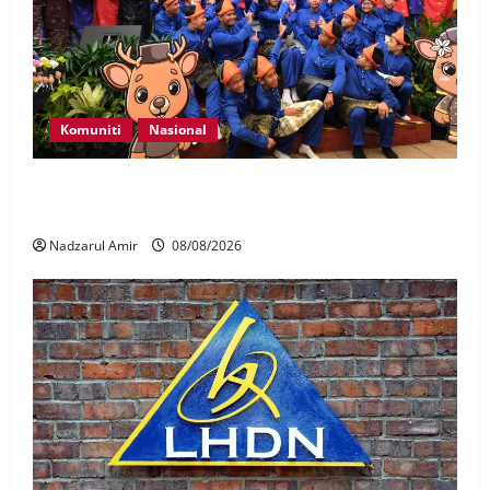
Komuniti
Nasional
Perpatih Fest 2026 angkat Adat Perpatih ke pentas
Nasional
Nadzarul Amir
08/08/2026