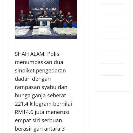
Pendapat
Pendidikan
Politik
Sukan
SHAH ALAM: Polis
Teknologi
menumpaskan dua
Travel
sindiket pengedaran
dadah dengan
Uncategorized
rampasan syabu dan
bunga ganja seberat
221.4 kilogram bernilai
RM14.6 juta menerusi
empat siri serbuan
berasingan antara 3