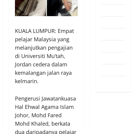
Pendapat
Pendidikan
KUALA LUMPUR: Empat
Politik
pelajar Malaysia yang
Sukan
melanjutkan pengajian
di Universiti Mu’tah,
Teknologi
Jordan cedera dalam
Travel
kemalangan jalan raya
kelmarin.
Uncategorized
Pengerusi Jawatankuasa
Hal Ehwal Agama Islam
Johor, Mohd Fared
Mohd Khaled, berkata
dua daripadanya pelajar