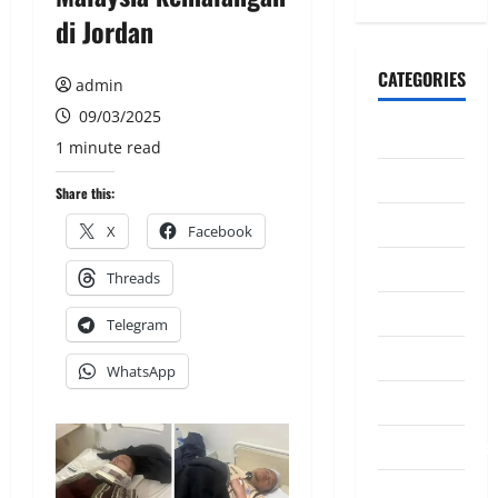
di Jordan
CATEGORIES
admin
09/03/2025
CeriteraTV
1 minute read
Dunia
Share this:
Ekonomi
X
Facebook
Hiburan
Threads
Inspirasi
Telegram
Komuniti
WhatsApp
Madani
Mahkamah/Jena
Nasional