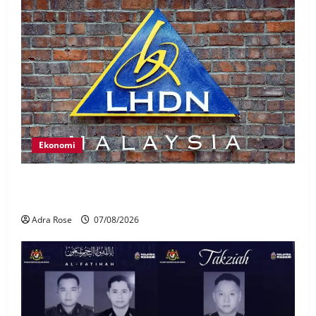
Ekonomi
LHDN mula siasat individu dikenal pasti dalam
Laporan RCI Tabung haji
Adra Rose
07/08/2026