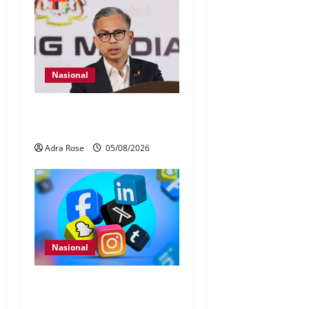
Nasional
40 Ahli Parlimen dijangka
bahas laporan RCI TH
Adra Rose
05/08/2026
Nasional
Pengesahan umur media
sosial wajib guna MyKad