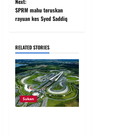
Next:
SPRM mahu teruskan
rayuan kes Syed Saddiq
RELATED STORIES
Sukan
Kos lebih RM300 juta jadi
cabaran bawa semula F1 ke
Sepang