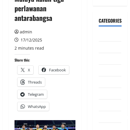
perlawanan
antarabangsa
CATEGORIES
admin
CeriteraTV
17/12/2025
Dunia
2 minutes read
Ekonomi
Share this:
Hiburan
X
Facebook
Inspirasi
Threads
Komuniti
Telegram
Madani
WhatsApp
Mahkamah/Jena
Nasional