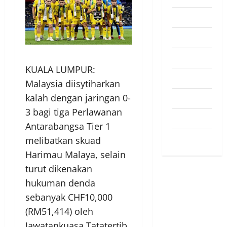
Pendapat
Pendidikan
Politik
KUALA LUMPUR:
Sukan
Malaysia diisytiharkan
kalah dengan jaringan 0-
Teknologi
3 bagi tiga Perlawanan
Travel
Antarabangsa Tier 1
Uncategorized
melibatkan skuad
Harimau Malaya, selain
turut dikenakan
hukuman denda
sebanyak CHF10,000
(RM51,414) oleh
Jawatankuasa Tatatertib