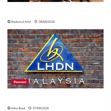
Perpatih Fest 2026 angkat Adat Perpatih ke pentas
Nasional
Nadzarul Amir
08/08/2026
Ekonomi
LHDN mula siasat individu dikenal pasti dalam
Laporan RCI Tabung haji
Adra Rose
07/08/2026