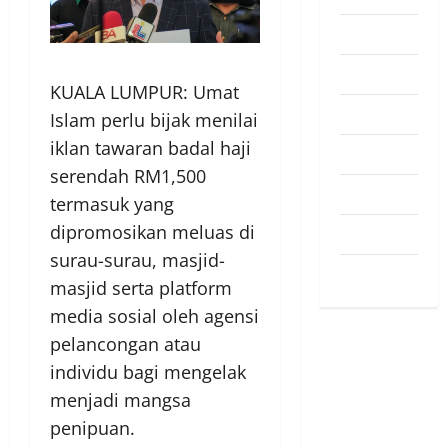
Pendapat
Pendidikan
KUALA LUMPUR: Umat
Politik
Islam perlu bijak menilai
iklan tawaran badal haji
Sukan
serendah RM1,500
Teknologi
termasuk yang
dipromosikan meluas di
Travel
surau-surau, masjid-
Uncategorized
masjid serta platform
media sosial oleh agensi
pelancongan atau
individu bagi mengelak
menjadi mangsa
penipuan.