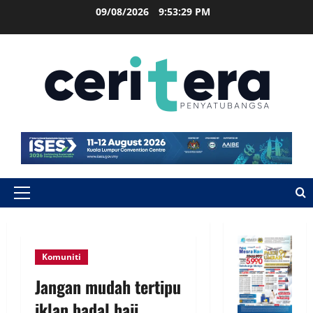
09/08/2026
9:53:30 PM
Komuniti
Jangan mudah tertipu
iklan badal haji