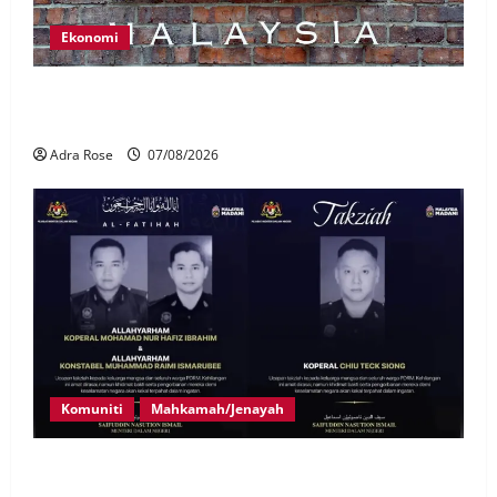
Ekonomi
LHDN mula siasat individu dikenal pasti dalam
Laporan RCI Tabung haji
Adra Rose
07/08/2026
Komuniti
Mahkamah/Jenayah
Siasatan segera tragedi tiga anggota polis maut
terkena renjatan elektrik