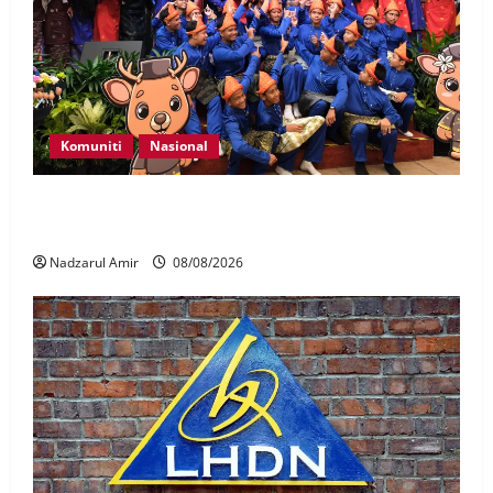
Komuniti
Nasional
Perpatih Fest 2026 angkat Adat Perpatih ke pentas
Nasional
Nadzarul Amir
08/08/2026