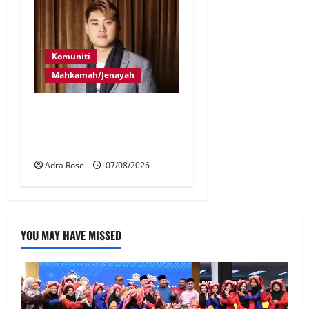
Komuniti
Mahkamah/Jenayah
Bayar RM10 juta, 26
pertuduhan Nicky Liow
ditarik balik
Adra Rose
07/08/2026
YOU MAY HAVE MISSED