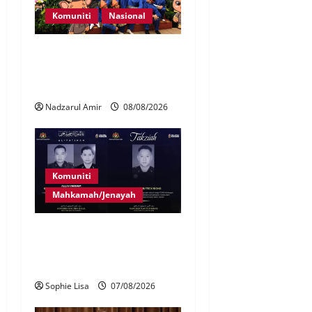
Komuniti
Nasional
Perpatih Fest 2026 angkat
Adat Perpatih ke pentas
Nasional
Nadzarul Amir
08/08/2026
Komuniti
Mahkamah/Jenayah
Siasatan segera tragedi tiga
anggota polis maut terkena
renjatan elektrik
Sophie Lisa
07/08/2026