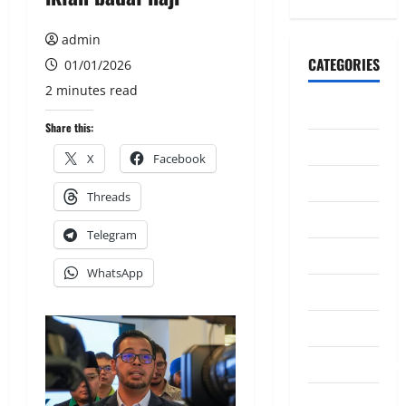
admin
CATEGORIES
01/01/2026
2 minutes read
CeriteraTV
Share this:
Dunia
X
Facebook
Ekonomi
Threads
Hiburan
Telegram
Inspirasi
WhatsApp
Komuniti
Madani
Mahkamah/Jena
Nasional