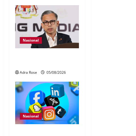
Nasional
40 Ahli Parlimen dijangka
bahas laporan RCI TH
Adra Rose
05/08/2026
Nasional
Pengesahan umur media