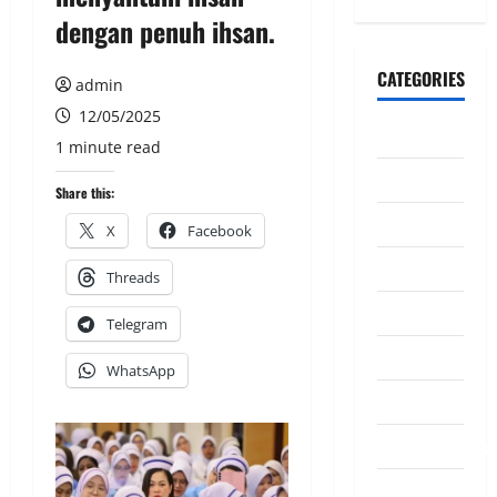
dengan penuh ihsan.
CATEGORIES
admin
12/05/2025
CeriteraTV
1 minute read
Dunia
Share this:
Ekonomi
X
Facebook
Hiburan
Threads
Inspirasi
Telegram
Komuniti
WhatsApp
Madani
Mahkamah/Jena
Nasional