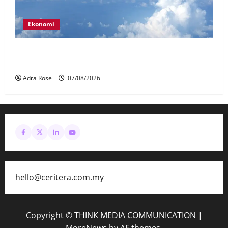
Ekonomi
MAG wajibkan saringan dadah lebih 1,000
juruterbang Malaysia Airlines
Adra Rose
07/08/2026
hello@ceritera.com.my
Copyright © THINK MEDIA COMMUNICATION
|
MoreNews
by AF themes.