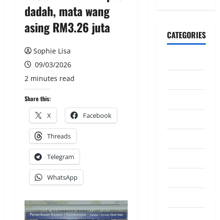
dadah, mata wang
asing RM3.26 juta
CATEGORIES
Sophie Lisa
CeriteraTV
09/03/2026
2 minutes read
Dunia
Ekonomi
Share this:
X
Facebook
Hiburan
Threads
Inspirasi
Telegram
Komuniti
Madani
WhatsApp
Mahkamah/Jena
Nasional