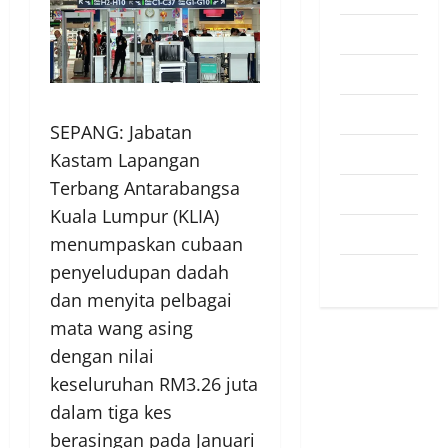
Pendapat
Pendidikan
Politik
SEPANG: Jabatan
Sukan
Kastam Lapangan
Terbang Antarabangsa
Teknologi
Kuala Lumpur (KLIA)
Travel
menumpaskan cubaan
penyeludupan dadah
Uncategorized
dan menyita pelbagai
mata wang asing
dengan nilai
keseluruhan RM3.26 juta
dalam tiga kes
berasingan pada Januari