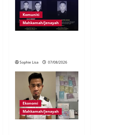
Komuniti
Mahkamah/Jenayah
Siasatan segera tragedi tiga
anggota polis maut terkena
renjatan elektrik
Sophie Lisa
07/08/2026
Ekonomi
Mahkamah/Jenayah
Juruterbang MAS ditahan di
Jakarta tidak terbangkan