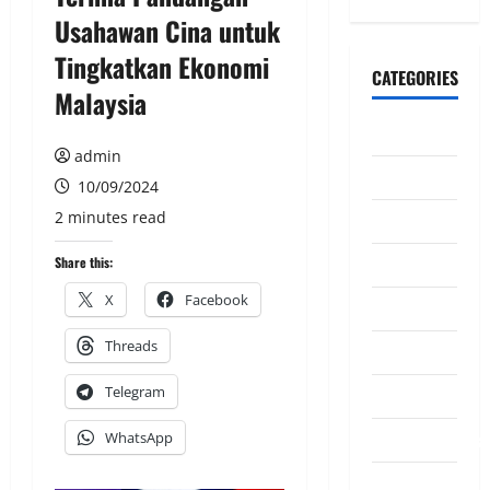
Usahawan Cina untuk
Tingkatkan Ekonomi
CATEGORIES
Malaysia
CeriteraTV
admin
Dunia
10/09/2024
2 minutes read
Ekonomi
Hiburan
Share this:
X
Facebook
Inspirasi
Threads
Komuniti
Telegram
Madani
Mahkamah/Jena
WhatsApp
Nasional