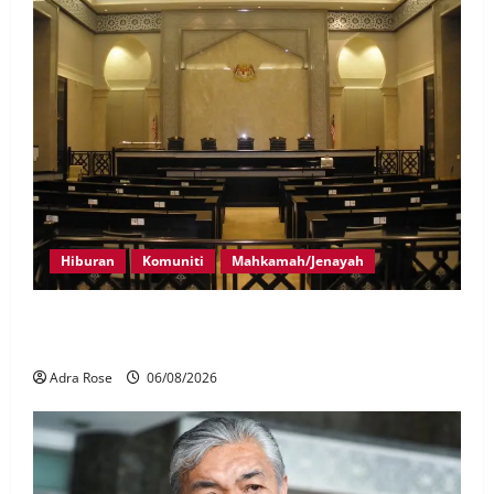
Hiburan
Komuniti
Mahkamah/Jenayah
Pelakon drama antara empat didakwa buat tuntutan
palsu
Adra Rose
06/08/2026