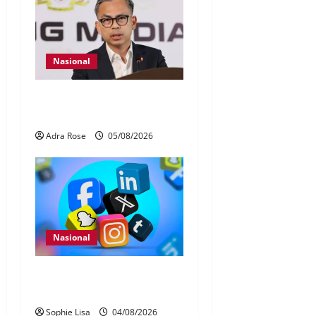
Nasional
40 Ahli Parlimen dijangka
bahas laporan RCI TH
Adra Rose
05/08/2026
Nasional
Pengesahan umur media
sosial wajib guna MyKad
Sophie Lisa
04/08/2026