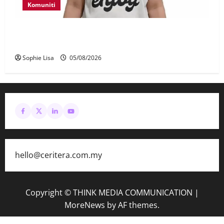
Komuniti
Polis kesan waris budak lelaki ditemui di tepi
Lebuhraya SILK
Sophie Lisa
05/08/2026
hello@ceritera.com.my
Copyright © THINK MEDIA COMMUNICATION
|
MoreNews
by AF themes.