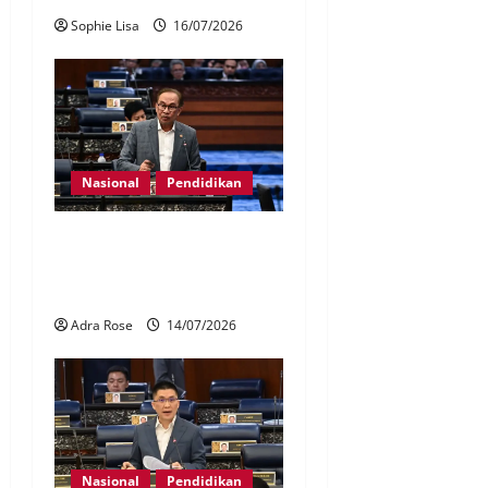
Sophie Lisa
16/07/2026
Nasional
Pendidikan
Cadangan hapus pinjaman
PTPTN akan dibincang –
Anwar
Adra Rose
14/07/2026
Nasional
Pendidikan