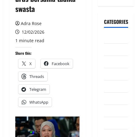
swasta
CATEGORIES
Adra Rose
12/02/2026
CeriteraTV
1 minute read
Dunia
Share this:
Ekonomi
X
Facebook
Hiburan
Threads
Inspirasi
Telegram
Komuniti
WhatsApp
Madani
Mahkamah/Jena
Nasional