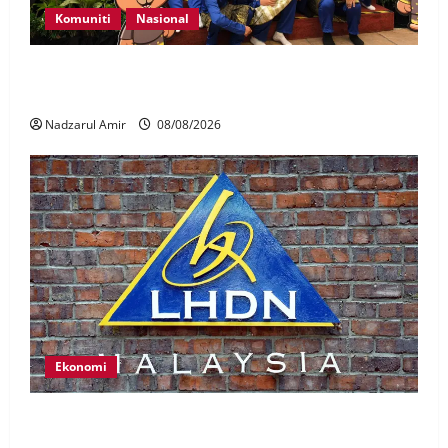
Komuniti
Nasional
Perpatih Fest 2026 angkat Adat Perpatih ke pentas
Nasional
Nadzarul Amir
08/08/2026
Ekonomi
LHDN mula siasat individu dikenal pasti dalam
Laporan RCI Tabung haji