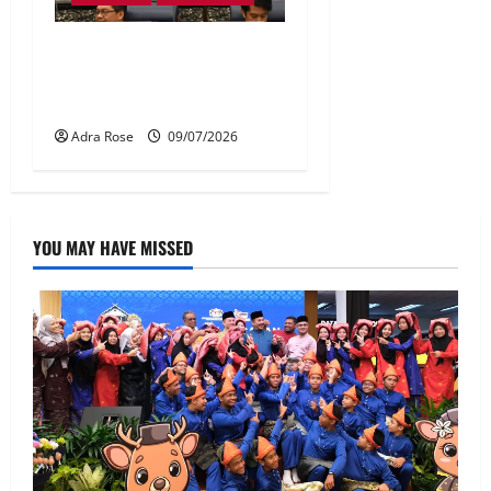
KPM capai kadar 99.8
peratus pengisian guru
prasekolah
Adra Rose
09/07/2026
YOU MAY HAVE MISSED