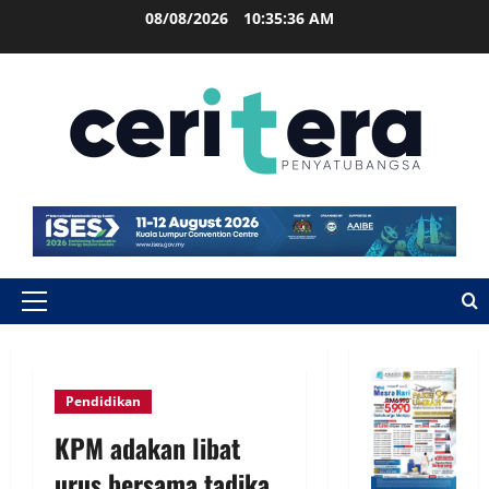
08/08/2026
10:35:37 AM
Pendidikan
KPM adakan libat
urus bersama tadika