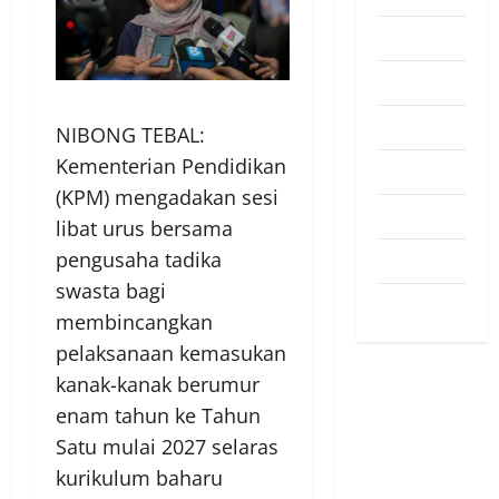
Pendapat
Pendidikan
Politik
NIBONG TEBAL:
Kementerian Pendidikan
Sukan
(KPM) mengadakan sesi
Teknologi
libat urus bersama
pengusaha tadika
Travel
swasta bagi
Uncategorized
membincangkan
pelaksanaan kemasukan
kanak-kanak berumur
enam tahun ke Tahun
Satu mulai 2027 selaras
kurikulum baharu