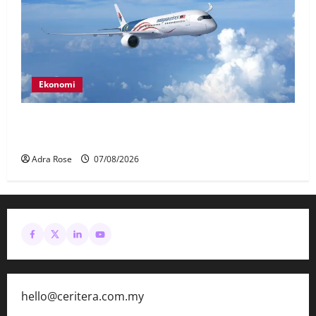
Ekonomi
MAG wajibkan saringan dadah lebih 1,000
juruterbang Malaysia Airlines
Adra Rose
07/08/2026
hello@ceritera.com.my