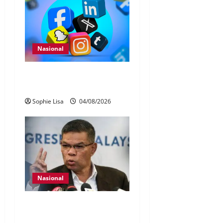
Nasional
Pengesahan umur media
sosial wajib guna MyKad
Sophie Lisa
04/08/2026
Nasional
KDN mula proses kenal
pasti 5,000 Rohingya untuk