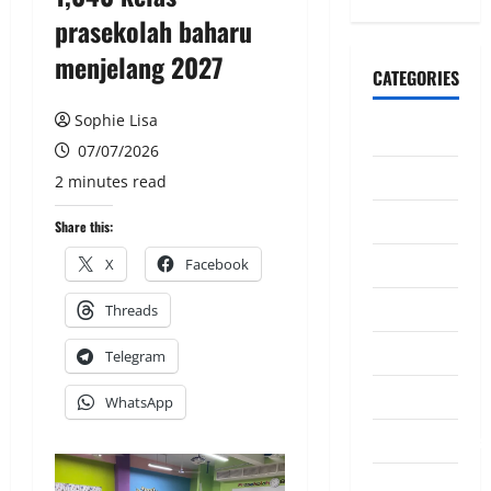
prasekolah baharu
menjelang 2027
CATEGORIES
Sophie Lisa
CeriteraTV
07/07/2026
Dunia
2 minutes read
Ekonomi
Share this:
Hiburan
X
Facebook
Inspirasi
Threads
Komuniti
Telegram
Madani
WhatsApp
Mahkamah/Jena
Nasional