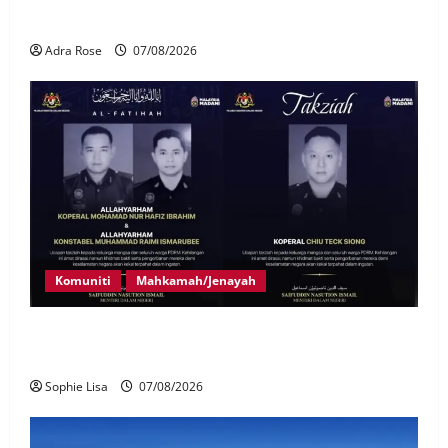
Laporan RCI Tabung haji
Adra Rose
07/08/2026
Komuniti
Mahkamah/Jenayah
Siasatan segera tragedi tiga anggota polis maut
terkena renjatan elektrik
Sophie Lisa
07/08/2026