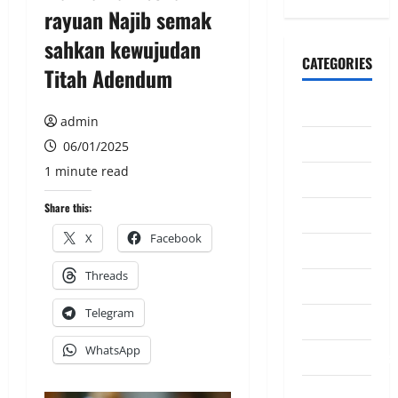
rayuan Najib semak
sahkan kewujudan
CATEGORIES
Titah Adendum
CeriteraTV
admin
Dunia
06/01/2025
1 minute read
Ekonomi
Share this:
Hiburan
X
Facebook
Inspirasi
Threads
Komuniti
Telegram
Madani
WhatsApp
Mahkamah/Jena
Nasional