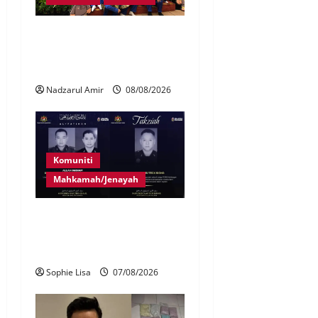
Perpatih Fest 2026 angkat
Adat Perpatih ke pentas
Nasional
Nadzarul Amir
08/08/2026
Komuniti
Mahkamah/Jenayah
Siasatan segera tragedi tiga
anggota polis maut terkena
renjatan elektrik
Sophie Lisa
07/08/2026