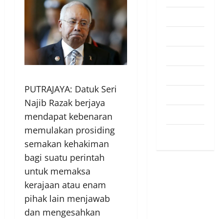
Pendapat
Pendidikan
Politik
Sukan
PUTRAJAYA: Datuk Seri
Teknologi
Najib Razak berjaya
Travel
mendapat kebenaran
memulakan prosiding
Uncategorized
semakan kehakiman
bagi suatu perintah
untuk memaksa
kerajaan atau enam
pihak lain menjawab
dan mengesahkan