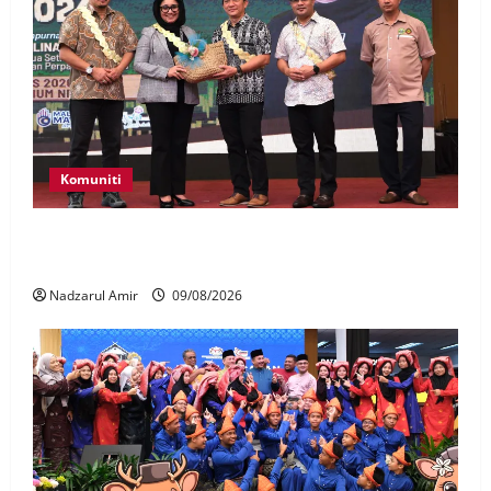
Komuniti
Patung Moyang Lanjut bakal diangkat sebagai
Warisan Kebangsaan
Nadzarul Amir
09/08/2026