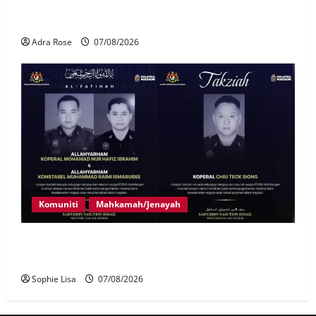
LHDN mula siasat individu dikenal pasti dalam
Laporan RCI Tabung haji
Adra Rose
07/08/2026
Komuniti
Mahkamah/Jenayah
Siasatan segera tragedi tiga anggota polis maut
terkena renjatan elektrik
Sophie Lisa
07/08/2026