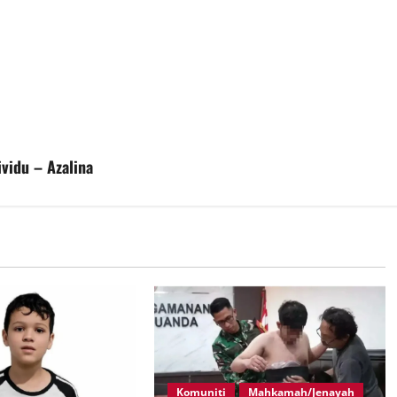
vidu – Azalina
Komuniti
Mahkamah/Jenayah