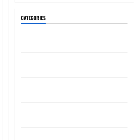
CATEGORIES
CeriteraTV
Dunia
Ekonomi
Hiburan
Inspirasi
Komuniti
Madani
Mahkamah/Jenayah
Nasional