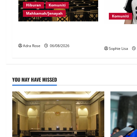
Hiburan
Komuniti
Mahkamah/Jenayah
Komuniti
Pelakon drama antara empat
Polis kesan wa
didakwa buat tuntutan palsu
ditemui di tep
Adra Rose
06/08/2026
Sophie Lisa
YOU MAY HAVE MISSED