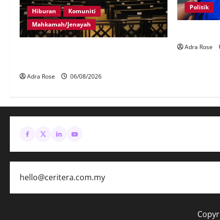
Politik
Hiburan
Komuniti
Mahkamah/Jenayah
BN sasar pe
Adra Rose
Pelakon drama antara empat didakwa
buat tuntutan palsu
Adra Rose
06/08/2026
hello@ceritera.com.my
Copyr