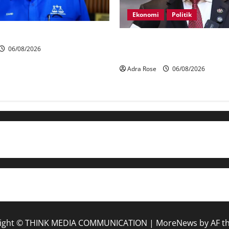
Ekonomi
Politik
rtahan 21 kerusi DUN Melaka
BN, UMNO tidak kompromi t
06/08/2026
pihak pecah amanah Tabung H
Adra Rose
06/08/2026
ight © THINK MEDIA COMMUNICATION
|
MoreNews
by AF t