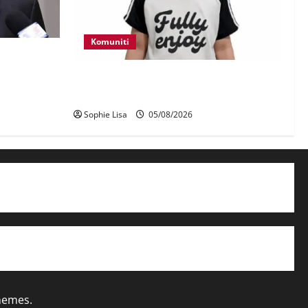
Komuniti
erhadap
aji – Zahid
Polis kesan waris budak lelaki ditemui
di tepi Lebuhraya SILK
Sophie Lisa
05/08/2026
hemes.