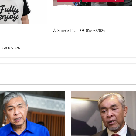
Lagi rakyat Malaysia ditahan cuba
seludup dadah di Indonesia
Sophie Lisa
05/08/2026
ris budak lelaki
i Lebuhraya SILK
05/08/2026