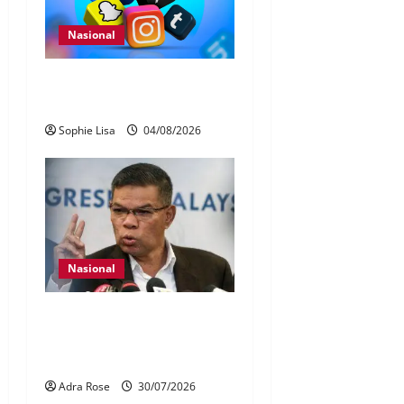
Nasional
Pengesahan umur media
sosial wajib guna MyKad
Sophie Lisa
04/08/2026
Nasional
KDN mula proses kenal
pasti 5,000 Rohingya untuk
dihantar pulang
Adra Rose
30/07/2026