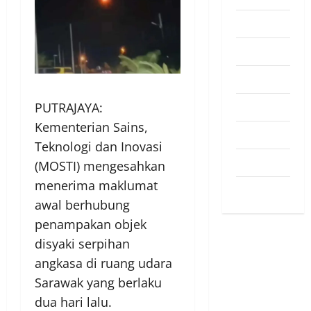
Pendapat
Pendidikan
Politik
Sukan
PUTRAJAYA:
Kementerian Sains,
Teknologi
Teknologi dan Inovasi
Travel
(MOSTI) mengesahkan
menerima maklumat
Uncategorized
awal berhubung
penampakan objek
disyaki serpihan
angkasa di ruang udara
Sarawak yang berlaku
dua hari lalu.