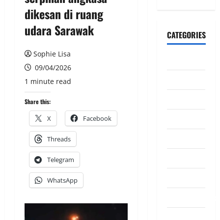
dikesan di ruang
udara Sarawak
CATEGORIES
Sophie Lisa
CeriteraTV
09/04/2026
Dunia
1 minute read
Ekonomi
Share this:
Hiburan
X
Facebook
Inspirasi
Threads
Komuniti
Telegram
Madani
WhatsApp
Mahkamah/Jena
Nasional