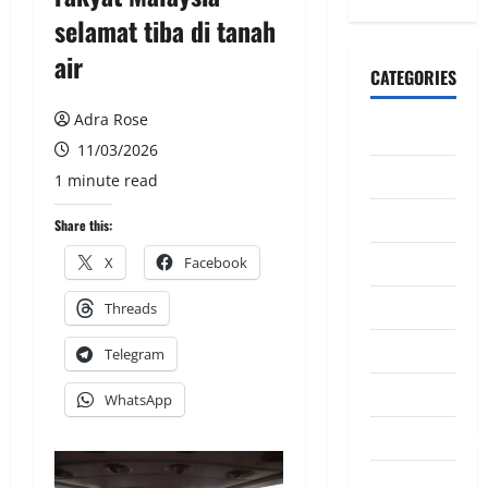
selamat tiba di tanah
air
CATEGORIES
Adra Rose
CeriteraTV
11/03/2026
Dunia
1 minute read
Ekonomi
Share this:
Hiburan
X
Facebook
Inspirasi
Threads
Komuniti
Telegram
Madani
WhatsApp
Mahkamah/Jena
Nasional