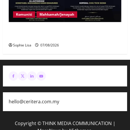
Komuniti
Mahkamah/Jenayah
Siasatan segera tragedi tiga anggota polis maut
terkena renjatan elektrik
Sophie Lisa
07/08/2026
hello@ceritera.com.my
Copyright © THINK MEDIA COMMUNICATION
|