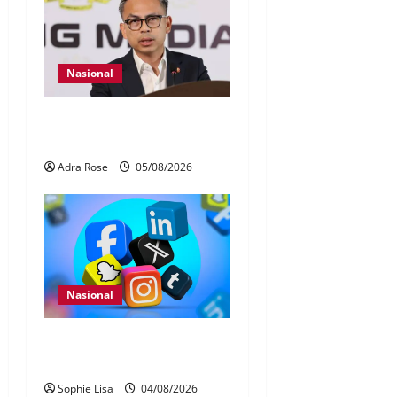
Nasional
40 Ahli Parlimen dijangka
bahas laporan RCI TH
Adra Rose
05/08/2026
Nasional
Pengesahan umur media
sosial wajib guna MyKad
Sophie Lisa
04/08/2026