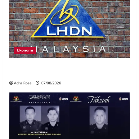
Ekonomi
LHDN mula siasat individu dikenal pasti dalam
Laporan RCI Tabung haji
Adra Rose
07/08/2026