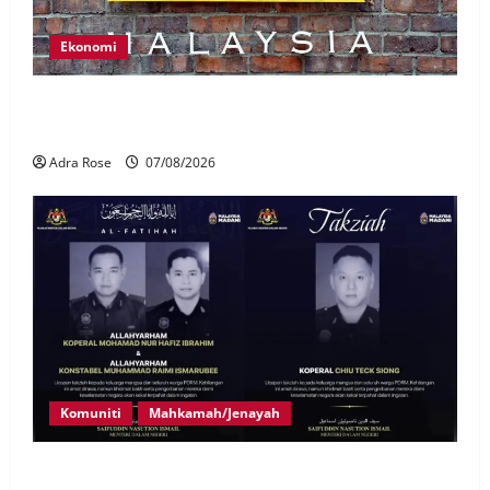
Ekonomi
LHDN mula siasat individu dikenal pasti dalam
Laporan RCI Tabung haji
Adra Rose
07/08/2026
Komuniti
Mahkamah/Jenayah
Siasatan segera tragedi tiga anggota polis maut