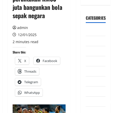
juta bangunkan bola
sepak negara
CATEGORIES
admin
CeriteraTV
12/01/2025
Dunia
2 minutes read
Ekonomi
Share this:
Hiburan
X
Facebook
Inspirasi
Threads
Komuniti
Telegram
Madani
WhatsApp
Mahkamah/Jena
Nasional