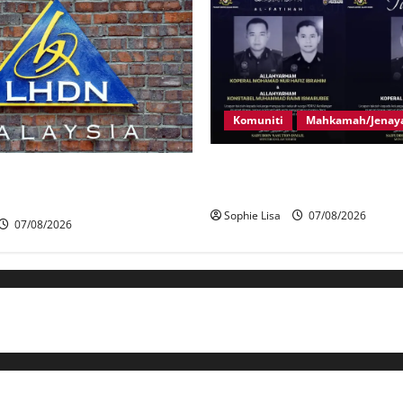
Komuniti
Mahkamah/Jenay
Siasatan segera tragedi tiga
iasat individu dikenal pasti
polis maut terkena renjatan e
an RCI Tabung haji
Sophie Lisa
07/08/2026
07/08/2026