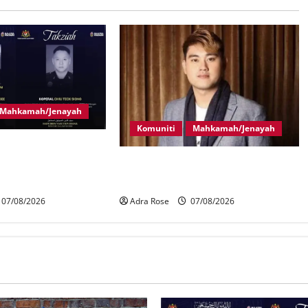
Mahkamah/Jenayah
Komuniti
Mahkamah/Jenayah
a tragedi tiga
 maut terkena
Bayar RM10 juta, 26 pertuduhan
rik
Nicky Liow ditarik balik
07/08/2026
Adra Rose
07/08/2026