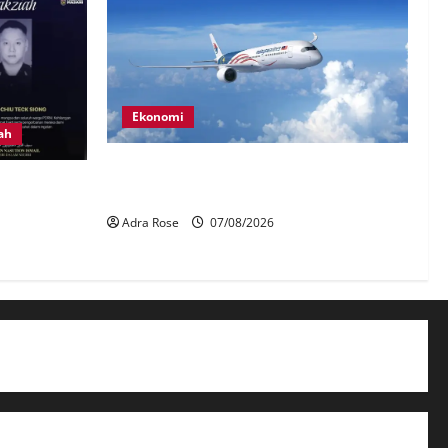
Ekonomi
ah
MAG wajibkan saringan dadah lebih
 anggota
1,000 juruterbang Malaysia Airlines
lektrik
Adra Rose
07/08/2026