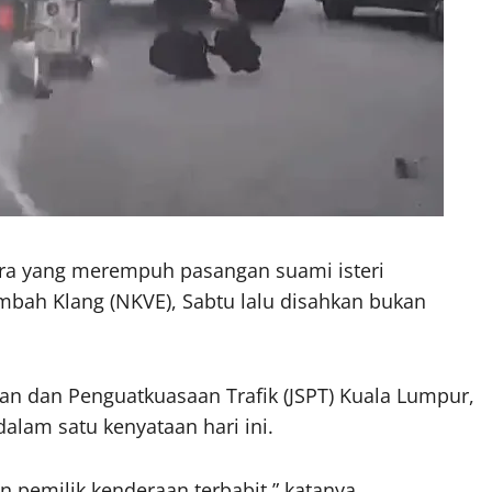
a yang merempuh pasangan suami isteri
bah Klang (NKVE), Sabtu lalu disahkan bukan
an dan Penguatkuasaan Trafik (JSPT) Kuala Lumpur,
alam satu kenyataan hari ini.
 pemilik kenderaan terbabit,” katanya.