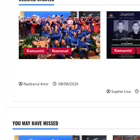
Komuniti
Komuniti
Nasional
Siasatan seger
Perpatih Fest 2026 angkat Adat
anggota polis
Perpatih ke pentas Nasional
renjatan elekt
Nadzarul Amir
08/08/2026
Sophie Lisa
YOU MAY HAVE MISSED