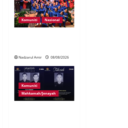
Komuniti
Nasional
Perpatih Fest 2026 angkat
Adat Perpatih ke pentas
Nasional
Nadzarul Amir
08/08/2026
Komuniti
Mahkamah/Jenayah
Siasatan segera tragedi tiga
anggota polis maut terkena
renjatan elektrik