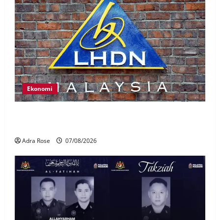
Ekonomi
LHDN mula siasat individu dikenal pasti dalam
Laporan RCI Tabung haji
Adra Rose
07/08/2026