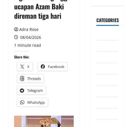
ucapan Azam Baki
direman tiga hari
CATEGORIES
Adra Rose
CeriteraTV
08/04/2026
1 minute read
Dunia
Ekonomi
Share this:
X
Facebook
Hiburan
Threads
Inspirasi
Telegram
Komuniti
Madani
WhatsApp
Mahkamah/Jena
Nasional