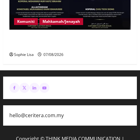
Komuniti
Mahkamah/Jenayah
Siasatan segera tragedi tiga anggota polis maut
terkena renjatan elektrik
Sophie Lisa
07/08/2026
hello@ceritera.com.my
Copyright © THINK MEDIA COMMUNICATION
|