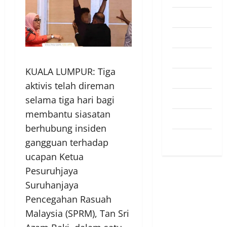
Pendapat
Pendidikan
Politik
KUALA LUMPUR: Tiga
Sukan
aktivis telah direman
Teknologi
selama tiga hari bagi
membantu siasatan
Travel
berhubung insiden
Uncategorized
gangguan terhadap
ucapan Ketua
Pesuruhjaya
Suruhanjaya
Pencegahan Rasuah
Malaysia (SPRM), Tan Sri