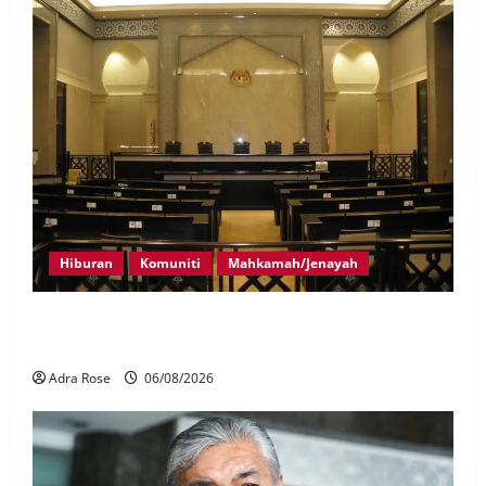
Hiburan
Komuniti
Mahkamah/Jenayah
Pelakon drama antara empat didakwa buat tuntutan
palsu
Adra Rose
06/08/2026