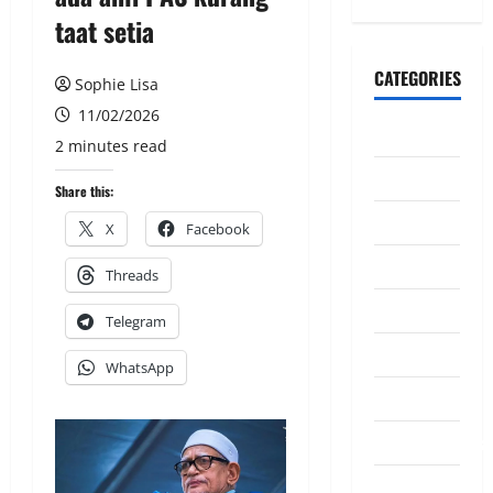
taat setia
CATEGORIES
Sophie Lisa
11/02/2026
CeriteraTV
2 minutes read
Dunia
Share this:
Ekonomi
X
Facebook
Hiburan
Threads
Inspirasi
Telegram
Komuniti
WhatsApp
Madani
Mahkamah/Jena
Nasional