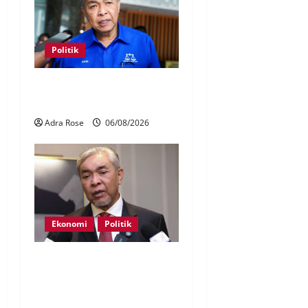
Politik
BN sasar pertahan 21 kerusi
DUN Melaka
Adra Rose
06/08/2026
Ekonomi
Politik
BN, UMNO tidak kompromi
terhadap pihak pecah
amanah Tabung Haji – Zahid