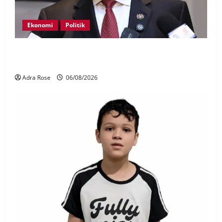
Ekonomi
Politik
BN, UMNO tidak kompromi terhadap pihak pecah
amanah Tabung Haji – Zahid
Adra Rose
06/08/2026