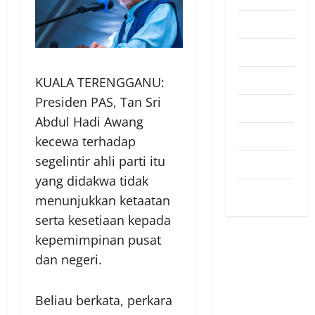
Pendapat
Pendidikan
Politik
KUALA TERENGGANU:
Presiden PAS, Tan Sri
Sukan
Abdul Hadi Awang
Teknologi
kecewa terhadap
segelintir ahli parti itu
Travel
yang didakwa tidak
Uncategorized
menunjukkan ketaatan
serta kesetiaan kepada
kepemimpinan pusat
dan negeri.
Beliau berkata, perkara