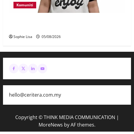
Komuniti
Polis kesan waris budak lelaki ditemui di tepi
Lebuhraya SILK
Sophie Lisa
05/08/2026
hello@ceritera.com.my
Copyright © THINK MEDIA COMMUNICATION
|
MoreNews
by AF themes.