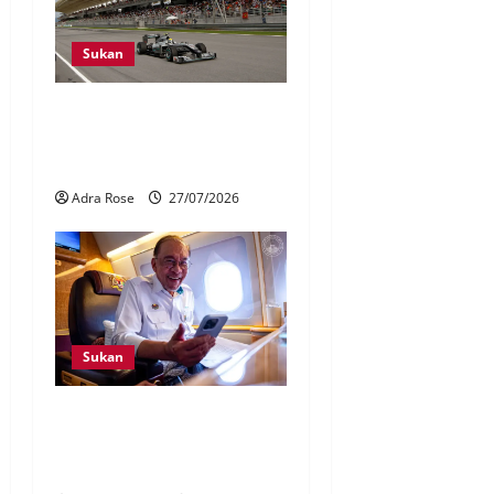
Sukan
Penganjuran F1 Bahrain di
Malaysia pacu sektor
pelancongan, ekonomi
Adra Rose
27/07/2026
Sukan
Penganjuran F1 perkukuh
keyakinan dunia terhadap
Malaysia