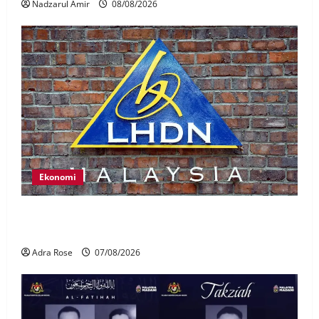
Nadzarul Amir
08/08/2026
Ekonomi
LHDN mula siasat individu dikenal pasti dalam
Laporan RCI Tabung haji
Adra Rose
07/08/2026