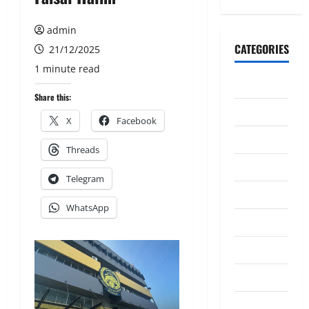
admin
CATEGORIES
21/12/2025
1 minute read
CeriteraTV
Share this:
Dunia
X
Facebook
Ekonomi
Threads
Hiburan
Telegram
Inspirasi
WhatsApp
Komuniti
Madani
Mahkamah/Jena
Nasional