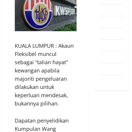
Pendapat
Pendidikan
Politik
Sukan
KUALA LUMPUR : Akaun
Fleksibel muncul
Teknologi
sebagai “talian hayat”
Travel
kewangan apabila
majoriti pengeluaran
Uncategorized
dilakukan untuk
keperluan mendesak,
bukannya pilihan.
Dapatan penyelidikan
Kumpulan Wang