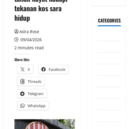
tekanan kos sara
hidup
CATEGORIES
Adra Rose
CeriteraTV
09/04/2026
Dunia
2 minutes read
Ekonomi
Share this:
Hiburan
X
Facebook
Inspirasi
Threads
Komuniti
Telegram
Madani
WhatsApp
Mahkamah/Jena
Nasional