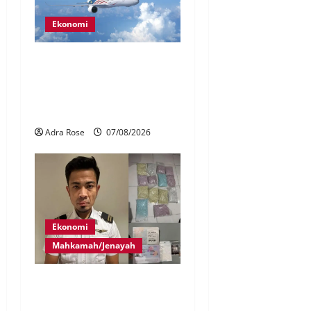
Ekonomi
MAG wajibkan saringan
dadah lebih 1,000
juruterbang Malaysia
Airlines
Adra Rose
07/08/2026
Ekonomi
Mahkamah/Jenayah
Juruterbang MAS ditahan di
Jakarta tidak terbangkan