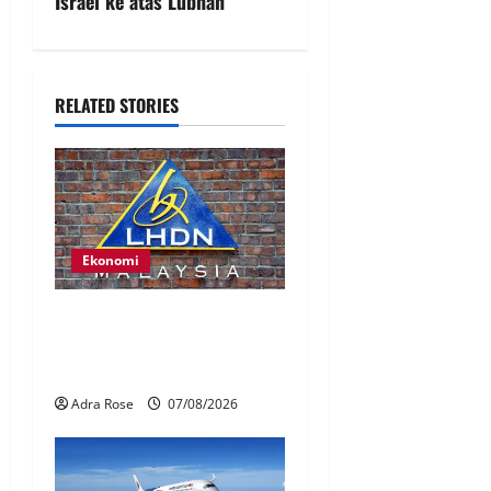
Israel ke atas Lubnan
RELATED STORIES
Ekonomi
LHDN mula siasat individu
dikenal pasti dalam Laporan
RCI Tabung haji
Adra Rose
07/08/2026