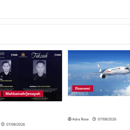
Ekonomi
Mahkamah/Jenayah
MAG wajibkan saringan dadah
gera tragedi tiga anggota
1,000 juruterbang Malaysia A
terkena renjatan elektrik
Adra Rose
07/08/2026
07/08/2026