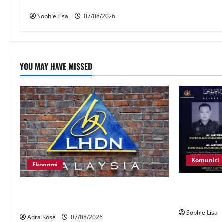
terlucut automatik – Hadi Awang
Sophie Lisa
07/08/2026
YOU MAY HAVE MISSED
Komuniti
Ekonomi
Siasatan se
LHDN mula siasat individu dikenal pasti
polis maut 
dalam Laporan RCI Tabung haji
Sophie Lisa
Adra Rose
07/08/2026