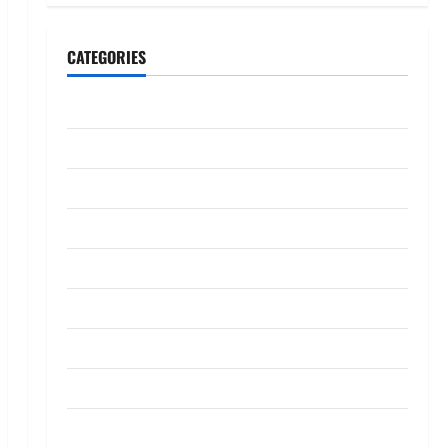
CATEGORIES
CeriteraTV
Dunia
Ekonomi
Hiburan
Inspirasi
Komuniti
Madani
Mahkamah/Jenayah
Nasional