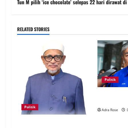
Tun M pilih ‘ice chocolate’ selepas 22 hari dirawat di
RELATED STORIES
Politik
BN sasar pert
Melaka
Politik
Adra Rose
0
Keahlian Bersatu dalam PN