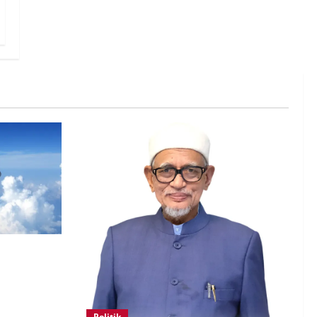
 lebih
irlines
Politik