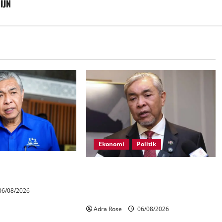
 IJN
Ekonomi
Politik
ahan 21 kerusi DUN
BN, UMNO tidak kompromi
terhadap pihak pecah amanah
6/08/2026
Tabung Haji – Zahid
Adra Rose
06/08/2026