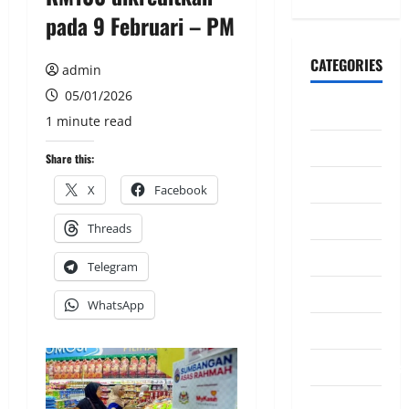
pada 9 Februari – PM
CATEGORIES
admin
05/01/2026
CeriteraTV
1 minute read
Dunia
Share this:
Ekonomi
X
Facebook
Hiburan
Threads
Inspirasi
Telegram
Komuniti
WhatsApp
Madani
Mahkamah/Jena
Nasional