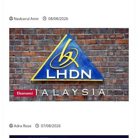
Perpatih Fest 2026 angkat Adat Perpatih ke pentas
Nasional
Nadzarul Amir
08/08/2026
Ekonomi
LHDN mula siasat individu dikenal pasti dalam
Laporan RCI Tabung haji
Adra Rose
07/08/2026