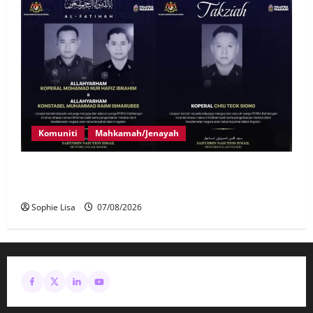
Komuniti
Mahkamah/Jenayah
Siasatan segera tragedi tiga anggota polis maut
terkena renjatan elektrik
Sophie Lisa
07/08/2026