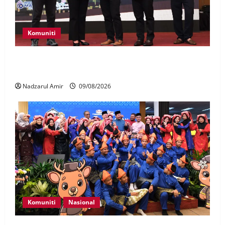
Komuniti
Patung Moyang Lanjut bakal diangkat sebagai
Warisan Kebangsaan
Nadzarul Amir
09/08/2026
Komuniti
Nasional