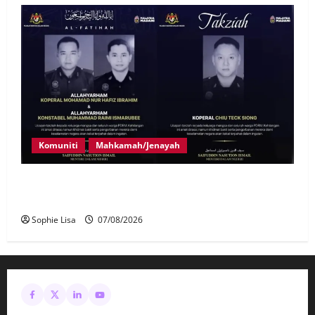
Komuniti
Mahkamah/Jenayah
Siasatan segera tragedi tiga anggota polis maut
terkena renjatan elektrik
Sophie Lisa
07/08/2026