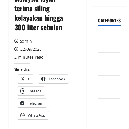
terima siling
kelayakan hingga
CATEGORIES
300 liter sebulan
CeriteraTV
admin
Dunia
22/09/2025
2 minutes read
Ekonomi
Hiburan
Share this:
X
Facebook
Inspirasi
Threads
Komuniti
Telegram
Madani
Mahkamah/Jena
WhatsApp
Nasional