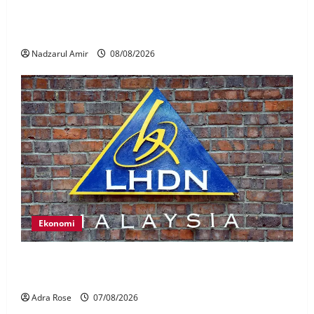
Perpatih Fest 2026 angkat Adat Perpatih ke pentas
Nasional
Nadzarul Amir
08/08/2026
Ekonomi
LHDN mula siasat individu dikenal pasti dalam
Laporan RCI Tabung haji
Adra Rose
07/08/2026