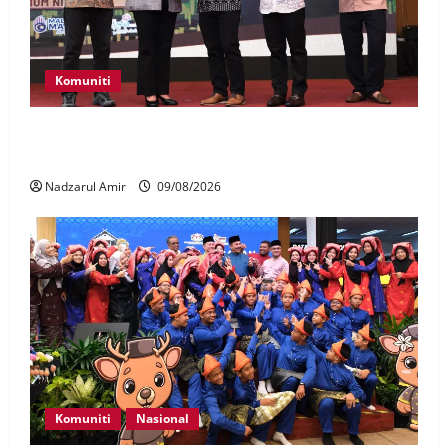
Komuniti
Patung Moyang Lanjut bakal diangkat sebagai
Warisan Kebangsaan
Nadzarul Amir
09/08/2026
Komuniti
Nasional