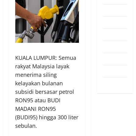
Pendapat
Pendidikan
Politik
Sukan
KUALA LUMPUR: Semua
Teknologi
rakyat Malaysia layak
Travel
menerima siling
Uncategorized
kelayakan bulanan
subsidi bersasar petrol
RON95 atau BUDI
MADANI RON95
(BUDI95) hingga 300 liter
sebulan.