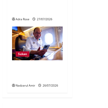
Penganjuran F1 Bahrain di
Malaysia pacu sektor
pelancongan, ekonomi
Adra Rose
27/07/2026
Sukan
Penganjuran F1 perkukuh
keyakinan dunia terhadap
Malaysia
Nadzarul Amir
26/07/2026