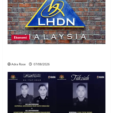
Ekonomi
LHDN mula siasat individu dikenal pasti dalam
Laporan RCI Tabung haji
Adra Rose
07/08/2026