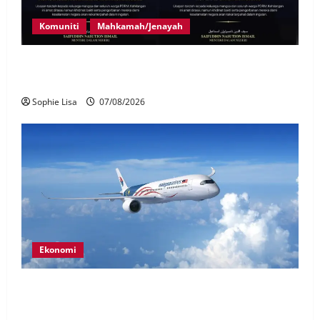
Komuniti
Mahkamah/Jenayah
Siasatan segera tragedi tiga anggota polis maut
terkena renjatan elektrik
Sophie Lisa
07/08/2026
Ekonomi
MAG wajibkan saringan dadah lebih 1,000
juruterbang Malaysia Airlines