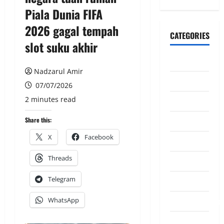
Piala Dunia FIFA
2026 gagal tempah
CATEGORIES
slot suku akhir
CeriteraTV
Nadzarul Amir
Dunia
07/07/2026
2 minutes read
Ekonomi
Hiburan
Share this:
X
Facebook
Inspirasi
Threads
Komuniti
Telegram
Madani
Mahkamah/Jena
WhatsApp
Nasional