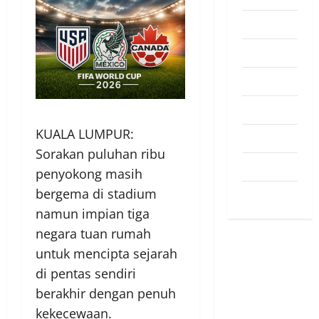
Pendapat
Pendidikan
Politik
Sukan
KUALA LUMPUR:
Teknologi
Sorakan puluhan ribu
Travel
penyokong masih
bergema di stadium
Uncategorized
namun impian tiga
negara tuan rumah
untuk mencipta sejarah
di pentas sendiri
berakhir dengan penuh
kekecewaan.