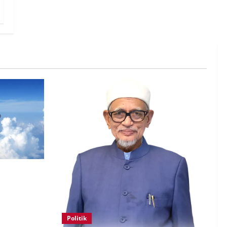
 lebih
irlines
Politik