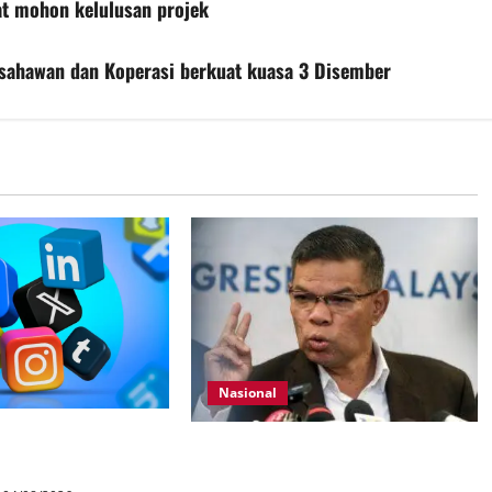
at mohon kelulusan projek
sahawan dan Koperasi berkuat kuasa 3 Disember
Nasional
ur media sosial
KDN mula proses kenal pasti 5,000
Kad
Rohingya untuk dihantar pulang