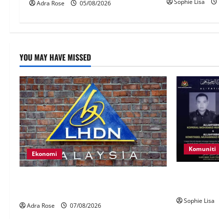
Sophie Lisa
Adra Rose
05/08/2026
YOU MAY HAVE MISSED
Komuniti
Ekonomi
Siasatan se
LHDN mula siasat individu dikenal pasti
polis maut 
dalam Laporan RCI Tabung haji
Sophie Lisa
Adra Rose
07/08/2026