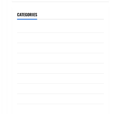
CATEGORIES
CeriteraTV
Dunia
Ekonomi
Hiburan
Inspirasi
Komuniti
Madani
Mahkamah/Jenayah
Nasional