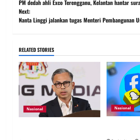
PM dedah ahli Exco Terengganu, Kelantan hantar sur
Next:
Nanta Linggi jalankan tugas Menteri Pembangunan U
RELATED STORIES
Nasional
Nasional
Pengesahan um
40 Ahli Parlimen dijangka bahas
wajib guna My
laporan RCI TH