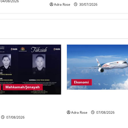
04/08/2026
Adra Rose
30/07/2026
Ekonomi
Mahkamah/Jenayah
MAG wajibkan saringan dadah
gera tragedi tiga anggota
1,000 juruterbang Malaysia A
terkena renjatan elektrik
Adra Rose
07/08/2026
07/08/2026