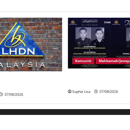
Komuniti
Mahkamah/Jenay
Siasatan segera tragedi tiga
iasat individu dikenal pasti
polis maut terkena renjatan e
an RCI Tabung haji
Sophie Lisa
07/08/2026
07/08/2026