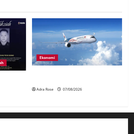
Ekonomi
ah
MAG wajibkan saringan dadah lebih
 anggota
1,000 juruterbang Malaysia Airlines
lektrik
Adra Rose
07/08/2026