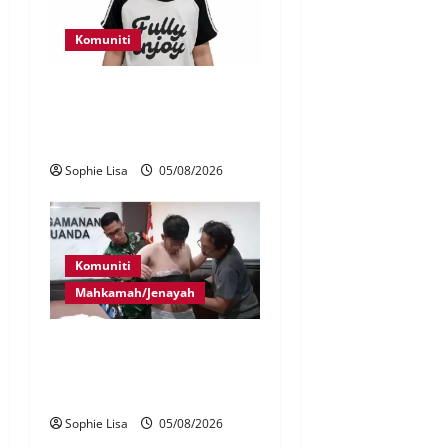
Komuniti
Polis kesan waris budak
lelaki ditemui di tepi
Lebuhraya SILK
Sophie Lisa
05/08/2026
Komuniti
Mahkamah/Jenayah
Lagi rakyat Malaysia ditahan
cuba seludup dadah di
Indonesia
Sophie Lisa
05/08/2026