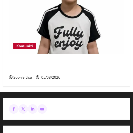
Komuniti
Polis kesan waris budak lelaki ditemui di tepi
Lebuhraya SILK
Sophie Lisa
05/08/2026