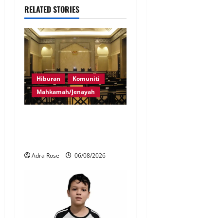
RELATED STORIES
Hiburan
Komuniti
Mahkamah/Jenayah
Pelakon drama antara
empat didakwa buat
tuntutan palsu
Adra Rose
06/08/2026