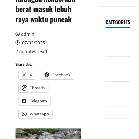
berat masuk lebuh
raya waktu puncak
CATEGORIES
admin
CeriteraTV
07/02/2025
Dunia
2 minutes read
Ekonomi
Share this:
Hiburan
X
Facebook
Inspirasi
Threads
Komuniti
Telegram
Madani
WhatsApp
Mahkamah/Jena
Nasional