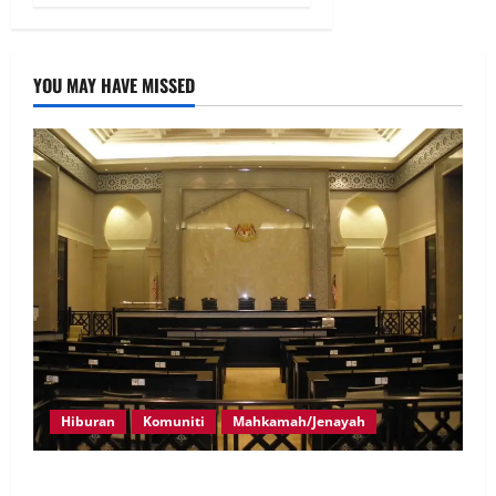
YOU MAY HAVE MISSED
Hiburan
Komuniti
Mahkamah/Jenayah
Pelakon drama antara empat didakwa buat tuntutan