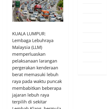
Pendapat
Pendidikan
Politik
KUALA LUMPUR:
Sukan
Lembaga Lebuhraya
Malaysia (LLM)
Teknologi
memperluaskan
Travel
pelaksanaan larangan
Uncategorized
pergerakan kenderaan
berat memasuki lebuh
raya pada waktu puncak
membabitkan beberapa
jajaran lebuh raya
terpilih di sekitar
Lembah Klang, bermula