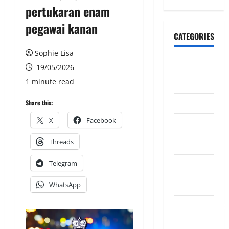
pertukaran enam
pegawai kanan
CATEGORIES
Sophie Lisa
CeriteraTV
19/05/2026
1 minute read
Dunia
Ekonomi
Share this:
X
Facebook
Hiburan
Threads
Inspirasi
Telegram
Komuniti
Madani
WhatsApp
Mahkamah/Jena
Nasional