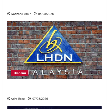
Perpatih Fest 2026 angkat Adat Perpatih ke pentas
Nasional
Nadzarul Amir
08/08/2026
Ekonomi
LHDN mula siasat individu dikenal pasti dalam
Laporan RCI Tabung haji
Adra Rose
07/08/2026