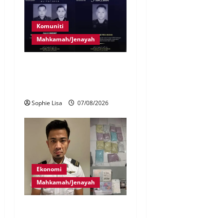
Komuniti
Mahkamah/Jenayah
Siasatan segera tragedi tiga
anggota polis maut terkena
renjatan elektrik
Sophie Lisa
07/08/2026
Ekonomi
Mahkamah/Jenayah
Juruterbang MAS ditahan di