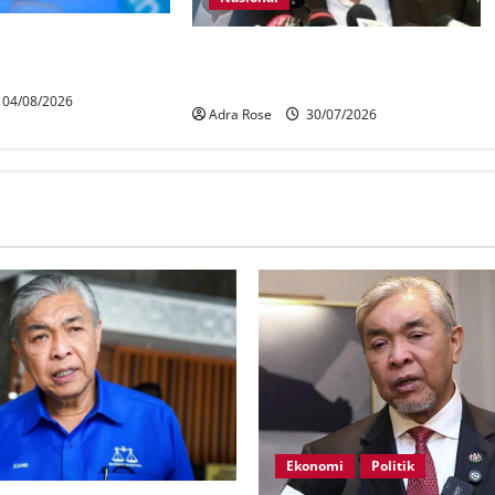
ur media sosial
KDN mula proses kenal pasti 5,000
Kad
Rohingya untuk dihantar pulang
04/08/2026
Adra Rose
30/07/2026
Ekonomi
Politik