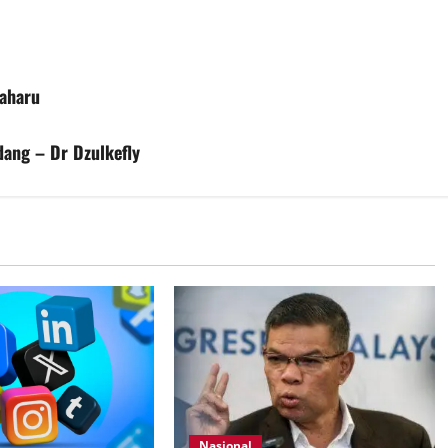
baharu
dang – Dr Dzulkefly
Nasional