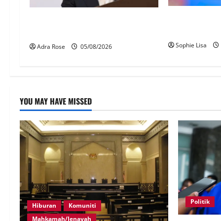
Pengesahan um
40 Ahli Parlimen dijangka bahas
wajib guna My
laporan RCI TH
Sophie Lisa
Adra Rose
05/08/2026
YOU MAY HAVE MISSED
Politik
Hiburan
Komuniti
Mahkamah/Jenayah