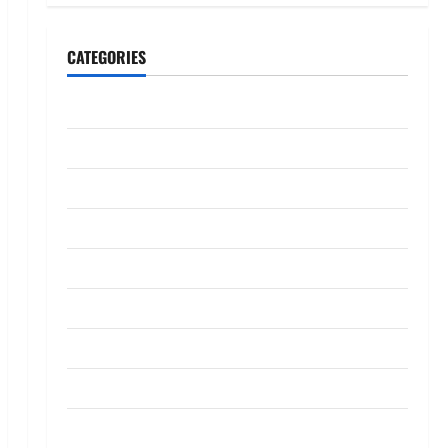
CATEGORIES
CeriteraTV
Dunia
Ekonomi
Hiburan
Inspirasi
Komuniti
Madani
Mahkamah/Jenayah
Nasional