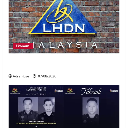
Ekonomi
LHDN mula siasat individu dikenal pasti dalam
Laporan RCI Tabung haji
Adra Rose
07/08/2026