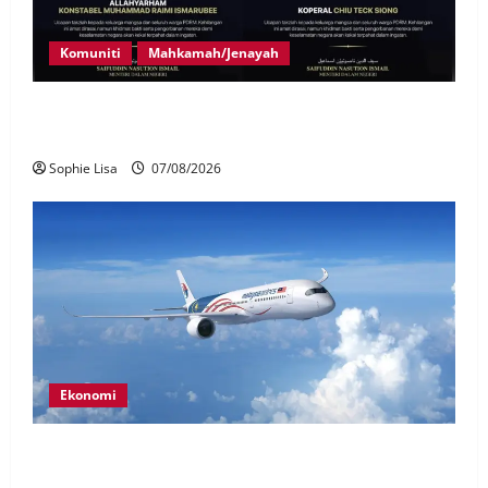
Komuniti
Mahkamah/Jenayah
Siasatan segera tragedi tiga anggota polis maut
terkena renjatan elektrik
Sophie Lisa
07/08/2026
Ekonomi
MAG wajibkan saringan dadah lebih 1,000
juruterbang Malaysia Airlines