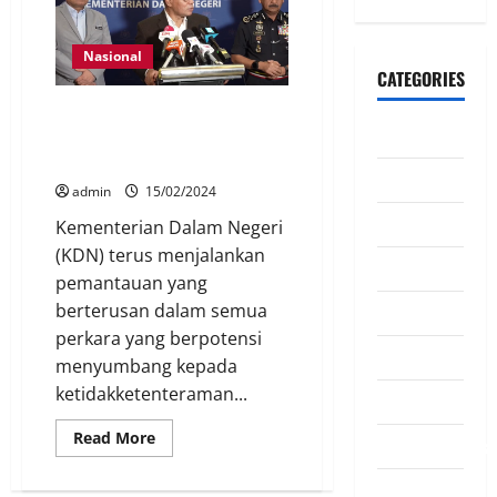
Nasional
CATEGORIES
Kementerian Dalam Negeri :
CeriteraTV
Pemantauan isu 3R berterusan,
bukan terpilih
Dunia
admin
15/02/2024
Ekonomi
Kementerian Dalam Negeri
(KDN) terus menjalankan
Hiburan
pemantauan yang
berterusan dalam semua
Inspirasi
perkara yang berpotensi
Komuniti
menyumbang kepada
ketidakketenteraman...
Madani
Read More
Mahkamah/Jena
Nasional