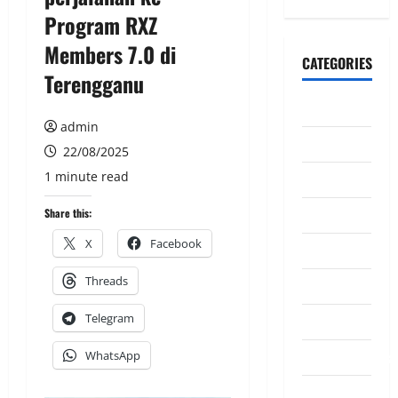
Program RXZ
Members 7.0 di
CATEGORIES
Terengganu
CeriteraTV
admin
Dunia
22/08/2025
1 minute read
Ekonomi
Hiburan
Share this:
X
Facebook
Inspirasi
Threads
Komuniti
Telegram
Madani
Mahkamah/Jena
WhatsApp
Nasional