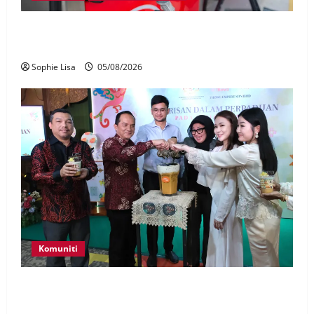
Pekerja stesen minyak dipenjara, disebat seleweng
subsidi BUDI MADANI Diesel
Sophie Lisa
05/08/2026
Komuniti
JMM, Thong Empire angkat Warisan Dalam
Perpaduan Pada Setiap Suapan