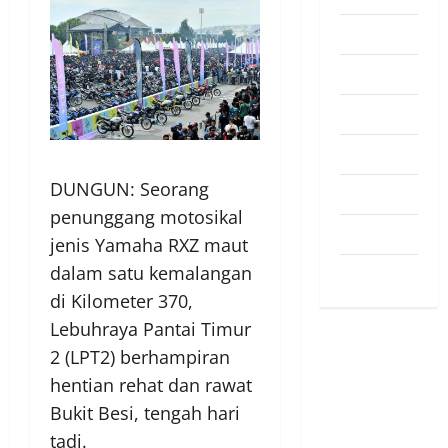
Pendapat
Pendidikan
Politik
Sukan
DUNGUN: Seorang
Teknologi
penunggang motosikal
Travel
jenis Yamaha RXZ maut
dalam satu kemalangan
Uncategorized
di Kilometer 370,
Lebuhraya Pantai Timur
2 (LPT2) berhampiran
hentian rehat dan rawat
Bukit Besi, tengah hari
tadi.