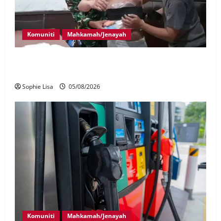
Komuniti
Mahkamah/Jenayah
Lagi rakyat Malaysia ditahan cuba seludup dadah di
Indonesia
Sophie Lisa
05/08/2026
Komuniti
Mahkamah/Jenayah