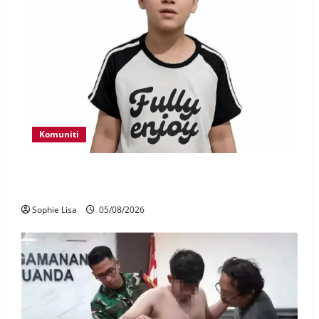
Komuniti
Polis kesan waris budak lelaki ditemui di tepi
Lebuhraya SILK
Sophie Lisa
05/08/2026