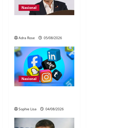
Nasional
40 Ahli Parlimen dijangka
bahas laporan RCI TH
Adra Rose
05/08/2026
Nasional
Pengesahan umur media
sosial wajib guna MyKad
Sophie Lisa
04/08/2026