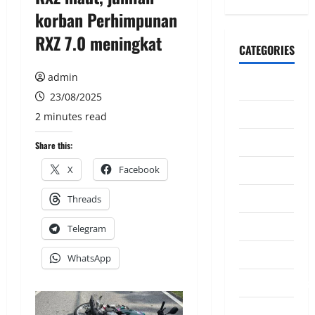
korban Perhimpunan
RXZ 7.0 meningkat
CATEGORIES
admin
CeriteraTV
23/08/2025
Dunia
2 minutes read
Ekonomi
Share this:
Hiburan
X
Facebook
Inspirasi
Threads
Komuniti
Telegram
Madani
WhatsApp
Mahkamah/Jena
Nasional