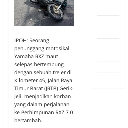
Pendapat
Pendidikan
Politik
IPOH: Seorang
Sukan
penunggang motosikal
Teknologi
Yamaha RXZ maut
selepas bertembung
Travel
dengan sebuah treler di
Uncategorized
Kilometer 45, Jalan Raya
Timur Barat (JRTB) Gerik-
Jeli, menjadikan korban
yang dalam perjalanan
ke Perhimpunan RXZ 7.0
bertambah.