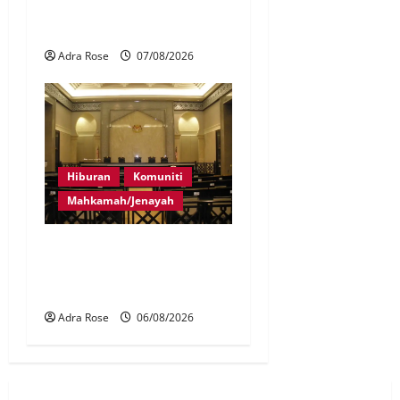
pertuduhan Nicky Liow
ditarik balik
Adra Rose
07/08/2026
Hiburan
Komuniti
Mahkamah/Jenayah
Pelakon drama antara
empat didakwa buat
tuntutan palsu
Adra Rose
06/08/2026