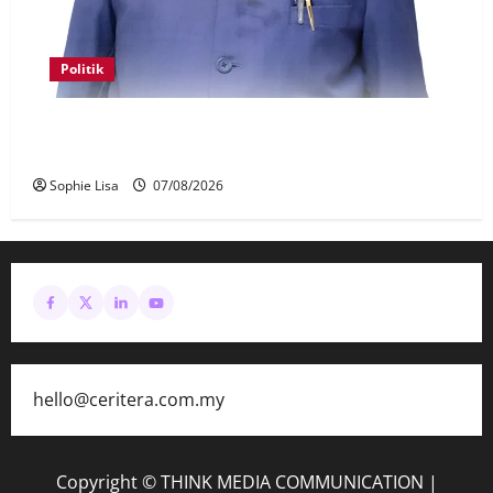
Politik
Keahlian Bersatu dalam PN terlucut automatik –
Hadi Awang
Sophie Lisa
07/08/2026
hello@ceritera.com.my
Copyright © THINK MEDIA COMMUNICATION
|