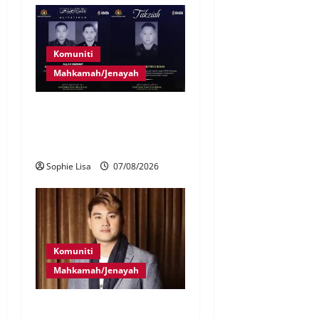
Komuniti
Mahkamah/Jenayah
Siasatan segera tragedi tiga
anggota polis maut terkena
renjatan elektrik
Sophie Lisa
07/08/2026
Komuniti
Mahkamah/Jenayah
Bayar RM10 juta, 26