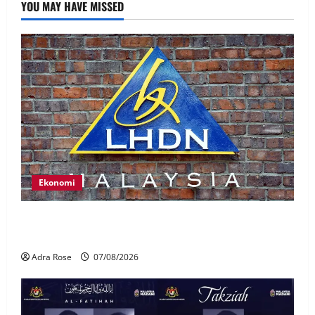
YOU MAY HAVE MISSED
Ekonomi
LHDN mula siasat individu dikenal pasti dalam
Laporan RCI Tabung haji
Adra Rose
07/08/2026