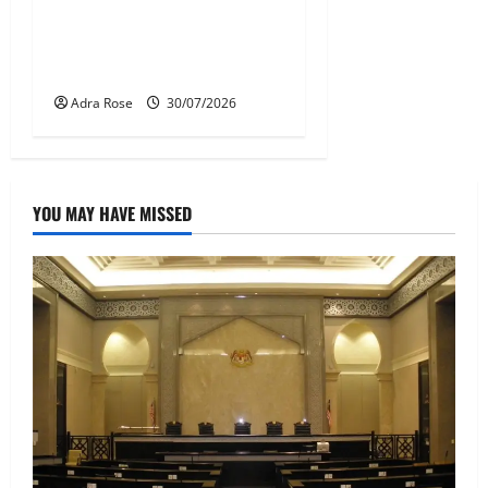
KDN mula proses kenal
pasti 5,000 Rohingya untuk
dihantar pulang
Adra Rose
30/07/2026
YOU MAY HAVE MISSED