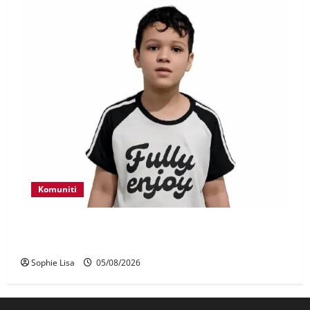
Komuniti
Polis kesan waris budak lelaki ditemui di tepi
Lebuhraya SILK
Sophie Lisa
05/08/2026