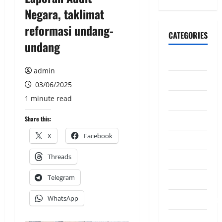
Negara, taklimat
reformasi undang-
CATEGORIES
undang
CeriteraTV
admin
Dunia
03/06/2025
1 minute read
Ekonomi
Hiburan
Share this:
X
Facebook
Inspirasi
Threads
Komuniti
Telegram
Madani
Mahkamah/Jena
WhatsApp
Nasional