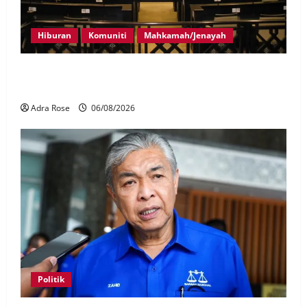
Hiburan
Komuniti
Mahkamah/Jenayah
Pelakon drama antara empat didakwa buat tuntutan
palsu
Adra Rose
06/08/2026
Politik