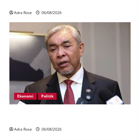
BN sasar pertahan 21 kerusi DUN Melaka
Adra Rose
06/08/2026
Ekonomi
Politik
BN, UMNO tidak kompromi terhadap pihak pecah
amanah Tabung Haji – Zahid
Adra Rose
06/08/2026