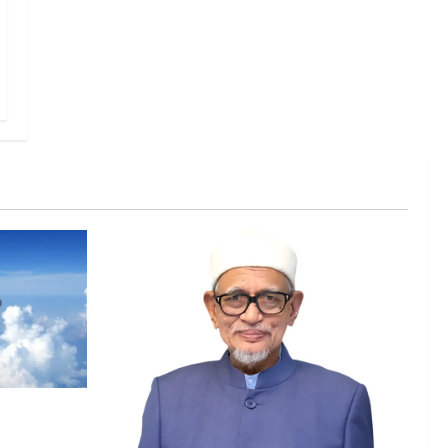
 lebih
irlines