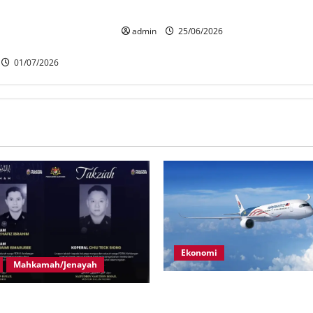
Deals tawar diskaun
raih pujian jemaah
000, pelanggan
admin
25/06/2026
nangi kereta
01/07/2026
Ekonomi
Mahkamah/Jenayah
MAG wajibkan saringan dadah
gera tragedi tiga anggota
1,000 juruterbang Malaysia A