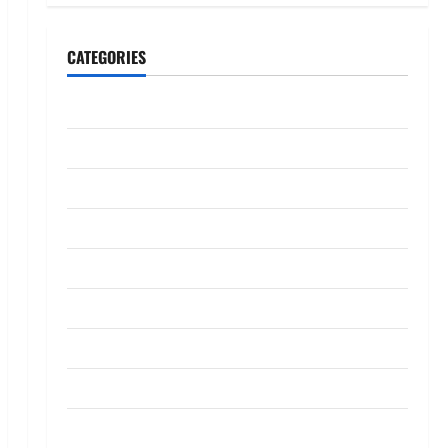
CATEGORIES
CeriteraTV
Dunia
Ekonomi
Hiburan
Inspirasi
Komuniti
Madani
Mahkamah/Jenayah
Nasional