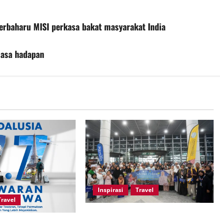
 terbaharu MISI perkasa bakat masyarakat India
masa hadapan
Inspirasi
Travel
Travel
Kelancaran operasi haji Andalusia