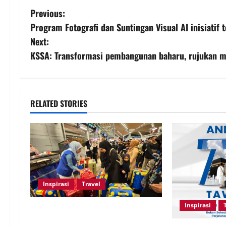
Previous:
Program Fotografi dan Suntingan Visual AI inisiatif
Next:
KSSA: Transformasi pembangunan baharu, rujukan 
RELATED STORIES
Inspirasi
Travel
Inspirasi
Andalusia capai hampir 60,000
jemaah umrah musim 1447H