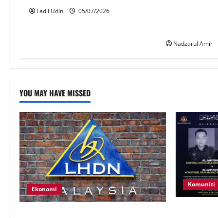
Andalusia 7.7 
Fadli Udin
05/07/2026
sehingga RM1,
berpeluang me
Nadzarul Amir
YOU MAY HAVE MISSED
Komuniti
Ekonomi
Siasatan se
LHDN mula siasat individu dikenal pasti