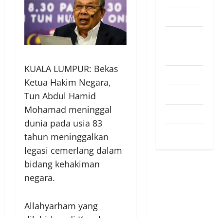
Pendapat
Pendidikan
Politik
KUALA LUMPUR: Bekas
Sukan
Ketua Hakim Negara,
Teknologi
Tun Abdul Hamid
Mohamad meninggal
Travel
dunia pada usia 83
Uncategorized
tahun meninggalkan
legasi cemerlang dalam
bidang kehakiman
negara.
Allahyarham yang