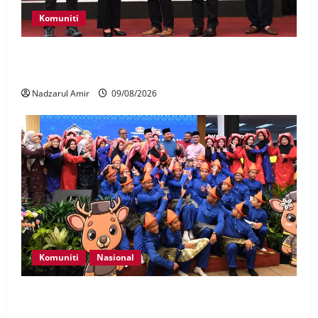
Komuniti
Patung Moyang Lanjut bakal diangkat sebagai
Warisan Kebangsaan
Nadzarul Amir
09/08/2026
Komuniti
Nasional
Perpatih Fest 2026 angkat Adat Perpatih ke pentas
Nasional