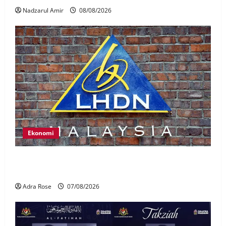
Nadzarul Amir
08/08/2026
Ekonomi
LHDN mula siasat individu dikenal pasti dalam
Laporan RCI Tabung haji
Adra Rose
07/08/2026