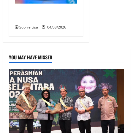
Pengesahan umur media
sosial wajib guna MyKad
Sophie Lisa
04/08/2026
YOU MAY HAVE MISSED