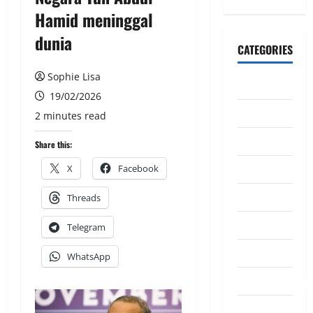
Hamid meninggal
dunia
CATEGORIES
Sophie Lisa
CeriteraTV
19/02/2026
Dunia
2 minutes read
Ekonomi
Share this:
Hiburan
X
Facebook
Inspirasi
Threads
Komuniti
Telegram
Madani
WhatsApp
Mahkamah/Jena
Nasional