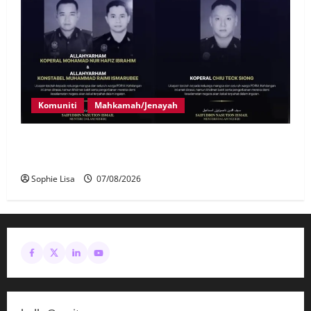
Komuniti
Mahkamah/Jenayah
Siasatan segera tragedi tiga anggota polis maut
terkena renjatan elektrik
Sophie Lisa
07/08/2026