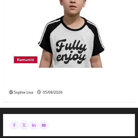
Komuniti
Polis kesan waris budak lelaki ditemui di tepi
Lebuhraya SILK
Sophie Lisa
05/08/2026