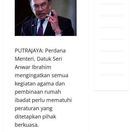
Pendapat
Pendidikan
Politik
Sukan
PUTRAJAYA: Perdana
Teknologi
Menteri, Datuk Seri
Anwar Ibrahim
Travel
mengingatkan semua
Uncategorized
kegiatan agama dan
pembinaan rumah
ibadat perlu mematuhi
peraturan yang
ditetapkan pihak
berkuasa.