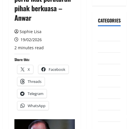
pihak berkuasa –
Anwar
CATEGORIES
Sophie Lisa
CeriteraTV
19/02/2026
Dunia
2 minutes read
Ekonomi
Share this:
Hiburan
X
Facebook
Inspirasi
Threads
Komuniti
Telegram
Madani
WhatsApp
Mahkamah/Jena
Nasional