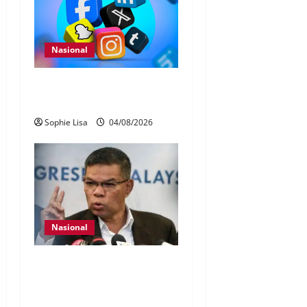
Nasional
Pengesahan umur media
sosial wajib guna MyKad
Sophie Lisa
04/08/2026
Nasional
KDN mula proses kenal
pasti 5,000 Rohingya untuk
dihantar pulang