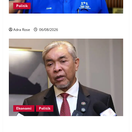
Politik
BN sasar pertahan 21 kerusi DUN Melaka
Adra Rose
06/08/2026
Ekonomi
Politik
BN, UMNO tidak kompromi terhadap pihak pecah
amanah Tabung Haji – Zahid