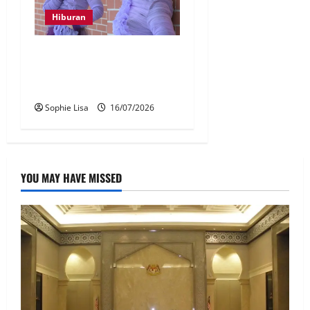
Hiburan
Shila Amzah rancang
berhijrah ke China demi
kerjaya
Sophie Lisa
16/07/2026
YOU MAY HAVE MISSED