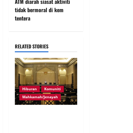
ATM diarah siasat aktiviti
tidak bermoral di kem
tentera
RELATED STORIES
Hiburan
Komuniti
Mahkamah/Jenayah
Pelakon drama antara
empat didakwa buat
tuntutan palsu