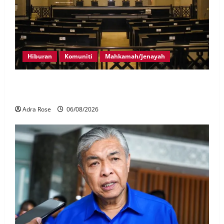
Hiburan
Komuniti
Mahkamah/Jenayah
Pelakon drama antara empat didakwa buat tuntutan
palsu
Adra Rose
06/08/2026