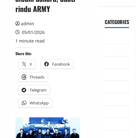
rindu ARMY
CATEGORIES
admin
05/01/2026
CeriteraTV
1 minute read
Dunia
Share this:
Ekonomi
X
Facebook
Hiburan
Threads
Inspirasi
Telegram
Komuniti
WhatsApp
Madani
Mahkamah/Jena
Nasional