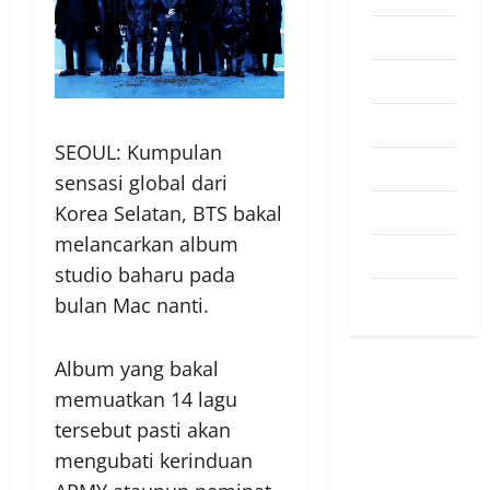
Pendapat
Pendidikan
Politik
SEOUL: Kumpulan
Sukan
sensasi global dari
Teknologi
Korea Selatan, BTS bakal
melancarkan album
Travel
studio baharu pada
Uncategorized
bulan Mac nanti.
Album yang bakal
memuatkan 14 lagu
tersebut pasti akan
mengubati kerinduan