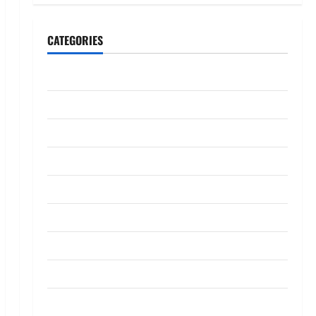
CATEGORIES
CeriteraTV
Dunia
Ekonomi
Hiburan
Inspirasi
Komuniti
Madani
Mahkamah/Jenayah
Nasional