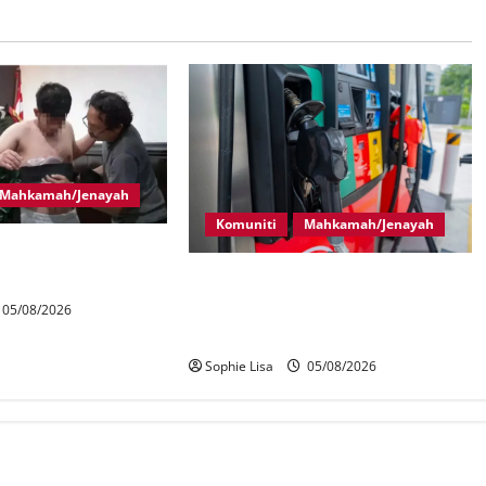
Mahkamah/Jenayah
Komuniti
Mahkamah/Jenayah
laysia ditahan cuba
 di Indonesia
Pekerja stesen minyak dipenjara,
disebat seleweng subsidi BUDI
05/08/2026
MADANI Diesel
Sophie Lisa
05/08/2026