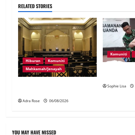
RELATED STORIES
Komuniti
Hiburan
Komuniti
Mahkamah/Jenayah
Lagi rakyat Ma
seludup dadah
Pelakon drama antara empat
Sophie Lisa
didakwa buat tuntutan palsu
Adra Rose
06/08/2026
YOU MAY HAVE MISSED