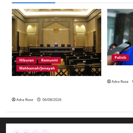
Politik
Hiburan
Komuniti
Mahkamah/Jenayah
BN sasar pe
Adra Rose
Pelakon drama antara empat didakwa
buat tuntutan palsu
Adra Rose
06/08/2026