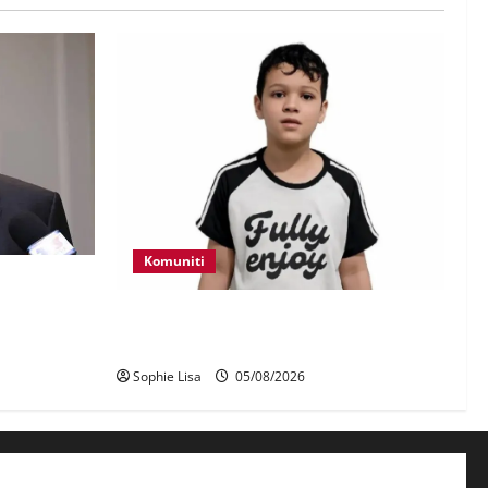
Komuniti
erhadap
aji – Zahid
Polis kesan waris budak lelaki ditemui
di tepi Lebuhraya SILK
Sophie Lisa
05/08/2026