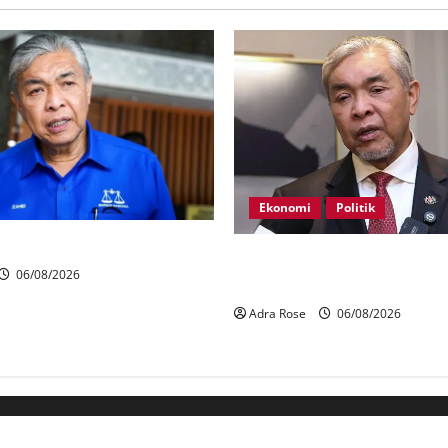
Ekonomi
Politik
rtahan 21 kerusi DUN Melaka
BN, UMNO tidak kompromi t
06/08/2026
pihak pecah amanah Tabung H
Adra Rose
06/08/2026