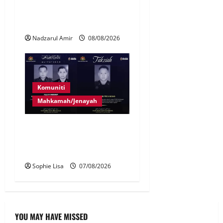
Adat Perpatih ke pentas
Nasional
Nadzarul Amir
08/08/2026
Komuniti
Mahkamah/Jenayah
Siasatan segera tragedi tiga
anggota polis maut terkena
renjatan elektrik
Sophie Lisa
07/08/2026
YOU MAY HAVE MISSED