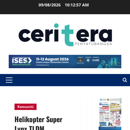
09/08/2026
10:12:57 AM
Komuniti
Helikopter Super
Lynx TLDM