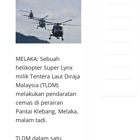
Pendapat
Pendidikan
Politik
Sukan
MELAKA: Sebuah
Teknologi
helikopter Super Lynx
Travel
milik Tentera Laut Diraja
Malaysia (TLDM)
Uncategorized
melakukan pendaratan
cemas di perairan
Pantai Klebang, Melaka,
malam tadi.
TLDM dalam satu