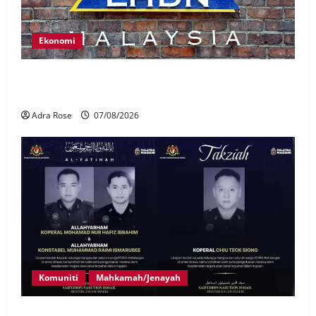
Ekonomi
LHDN mula siasat individu dikenal pasti dalam
Laporan RCI Tabung haji
Adra Rose
07/08/2026
Komuniti
Mahkamah/Jenayah
Siasatan segera tragedi tiga anggota polis maut