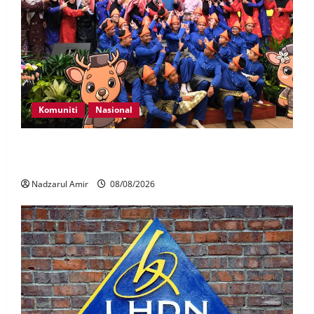
Komuniti
Nasional
Perpatih Fest 2026 angkat Adat Perpatih ke pentas
Nasional
Nadzarul Amir
08/08/2026