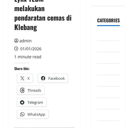
melakukan
pendaratan cemas di
CATEGORIES
Klebang
CeriteraTV
admin
Dunia
01/01/2026
1 minute read
Ekonomi
Hiburan
Share this:
X
Facebook
Inspirasi
Threads
Komuniti
Telegram
Madani
Mahkamah/Jena
WhatsApp
Nasional