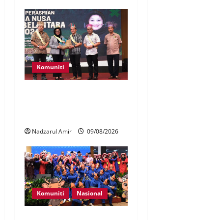
Komuniti
Patung Moyang Lanjut bakal
diangkat sebagai Warisan
Kebangsaan
Nadzarul Amir
09/08/2026
Komuniti
Nasional
Perpatih Fest 2026 angkat